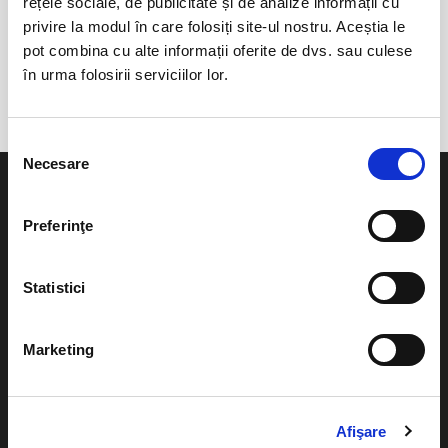
rețele sociale, de publicitate și de analize informații cu
privire la modul în care folosiți site-ul nostru. Aceștia le
pot combina cu alte informații oferite de dvs. sau culese
în urma folosirii serviciilor lor.
Evenimentul a expirat.
Selecția
Necesare
consimțământului
Preferinţe
Evenimente
Ajutor
Statistici
Teatru
Cum comand bilete?
Concerte si
Marketing
festivaluri
Plata online sau cash
Sport
eBilet printat acasa
Pentru copii
Afişare