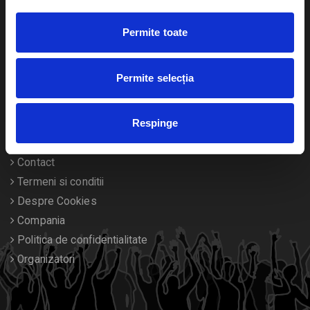
Cultura
Livrare prin curier
Diverse
Permite toate
Calendar
Returnare bilete
Permite selecția
Duplicare bilete
Respinge
Despre noi
Contact
Termeni si conditii
Despre Cookies
Compania
Politica de confidentialitate
Organizatori