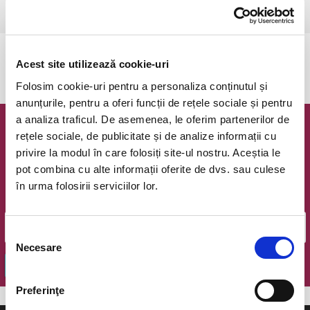
Ramnicu Valcea, Sala Lahovari
vezi pe harta
Evenimentul a expirat.
Acest site utilizează cookie-uri
Folosim cookie-uri pentru a personaliza conținutul și
anunțurile, pentru a oferi funcții de rețele sociale și pentru
a analiza traficul. De asemenea, le oferim partenerilor de
Newsletter @ Bilete.ro
rețele sociale, de publicitate și de analize informații cu
privire la modul în care folosiți site-ul nostru. Aceștia le
Oferte exclusive si o editie saptamanala cu cele mai noi
pot combina cu alte informații oferite de dvs. sau culese
evenimente.
în urma folosirii serviciilor lor.
Email
Selecția
Necesare
consimțământului
OK
Preferinţe