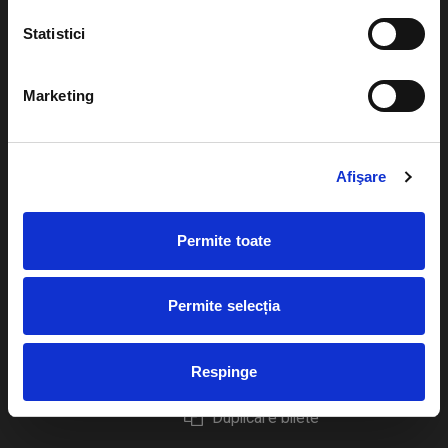
Statistici
Marketing
Evenimente
Ajutor
Teatru
Cum comand bilete?
Afişare
Concerte si
festivaluri
Plata online sau cash
Permite toate
Sport
eBilet printat acasa
Pentru copii
Cultura
Permite selecția
Livrare prin curier
Diverse
Calendar
Returnare bilete
Respinge
Duplicare bilete