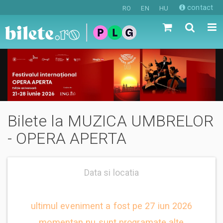
contact
RO
EN
HU
Bilete la MUZICA UMBRELOR
- OPERA APERTA
Data si locatia
ultimul eveniment a fost pe 27 iun 2026
momentan nu sunt programate alte