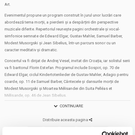
Art.
Evenimentul propune un program construit în jurul unor lucrări care
abordează tema morții, a pierderii și a despărțirii din perspective
muzicale diferite. Repertoriul reunește pagini orchestrale și vocal-
simfonice semnate de Edward Elgar, Gustav Mahler, Samuel Barber,
Modest Musorgski și Jean Sibelius, într-un parcurs sonor cu un
caracter meditativ și dramatic.
Concertul va fi dirijat de Andrej Vesel, invitat din Croația, iar solistul serii
va fi baritonul Florin Estefan. Programul include Sospiri, op. 70 de
Edward Elgar, ciclul Kindertotenlieder de Gustav Mahler, Adagio pentru
coarde, op. 11 de Samuel Barber, Cântecele și dansurile morții de
Modest Musorgski și Moartea Mélisandei din Suita Pelléas et
Mélisande, op. 46 de Jean Sibelius.
CONTINUARE
Evenimentul nu are pauză și se încheie în jurul orei 01:15.
Distribuie aceasta pagina
Biletele sunt disponibile pe platforma bilete.ro
Vârstă recomandată: 12+