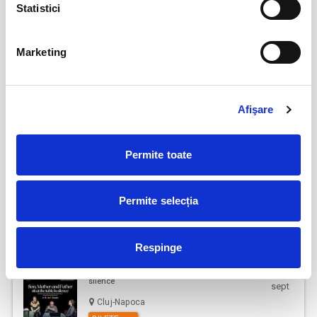
Statistici
indiferent de varsta. (Mai putin cazurile unde este specificata gratuitate
BILETE
in limita de varsta).
Va rugam sa respectati orele de acces in sala de spectacol sau in locul
Marketing
de desfasurare a evenimentului inscriptionate pe bilet, pentru a evita
17
Deschiderea Stagiunii - Filarmonica Pitesti
aglomerarea pe caile de acces sau deranjarea celorlalti spectatori
sept
Pitesti
dupa inceperea spectacolului/evenimentului.
Afişare
BILETE
Permite toate
MOARTEA LA TEATRUL DE REVISTĂ
17
sept
Cluj-Napoca
Permite selecția
BILETE
Respinge
18
Son, Mother and Father sit at a table in
silence
sept
Cluj-Napoca