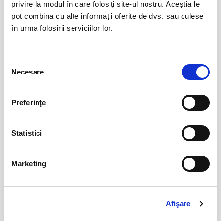
privire la modul în care folosiți site-ul nostru. Aceștia le
Șoricelul neascultător
23
pot combina cu alte informații oferite de dvs. sau culese
aug
în urma folosirii serviciilor lor.
Bucuresti
BILETE
Selecția
Necesare
consimțământului
17
Deschiderea Stagiunii - Filarmonica Pitesti
sept
Pitesti
Preferinţe
BILETE
Statistici
DINCOLO DE TĂCERE
19
Marketing
sept
Cluj-Napoca
BILETE
Afişare