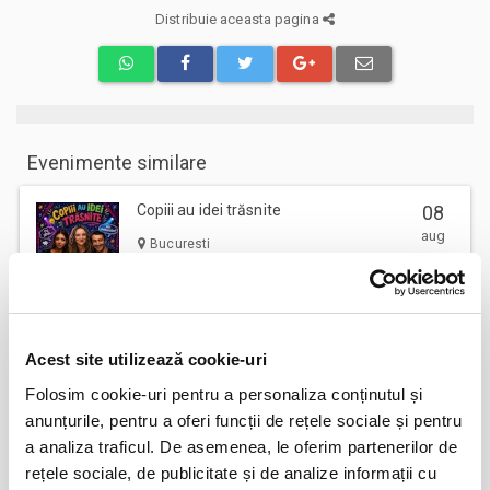
Distribuie aceasta pagina
Evenimente similare
Copiii au idei trăsnite
08
aug
Bucuresti
BILETE
Acest site utilizează cookie-uri
12
VIYAF VIRTUOSI - MARILE CONCERTE
PENTRU PIAN II
aug
Folosim cookie-uri pentru a personaliza conținutul și
Arad
anunțurile, pentru a oferi funcții de rețele sociale și pentru
BILETE
a analiza traficul. De asemenea, le oferim partenerilor de
rețele sociale, de publicitate și de analize informații cu