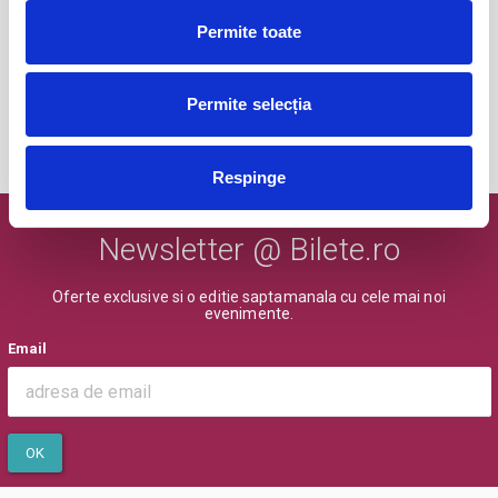
Trolling Shekespeare
25
sept
Permite toate
Bucuresti
BILETE
Permite selecția
MAI MULTE DIN CULTURA
Respinge
Newsletter @ Bilete.ro
Oferte exclusive si o editie saptamanala cu cele mai noi
evenimente.
Email
OK