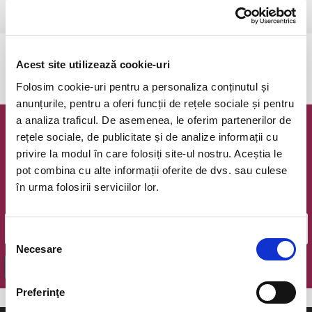
Ramnicu Valcea, Cinema Geo Saizescu
vezi pe harta
Evenimentul a expirat.
Acest site utilizează cookie-uri
Folosim cookie-uri pentru a personaliza conținutul și
anunțurile, pentru a oferi funcții de rețele sociale și pentru
a analiza traficul. De asemenea, le oferim partenerilor de
Newsletter @ Bilete.ro
rețele sociale, de publicitate și de analize informații cu
privire la modul în care folosiți site-ul nostru. Aceștia le
Oferte exclusive si o editie saptamanala cu cele mai noi
pot combina cu alte informații oferite de dvs. sau culese
evenimente.
în urma folosirii serviciilor lor.
Email
Selecția
Necesare
consimțământului
OK
Preferinţe