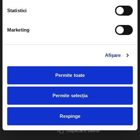
Statistici
Marketing
Evenimente
Ajutor
Teatru
Cum comand bilete?
Afişare
Concerte si
festivaluri
Plata online sau cash
Permite toate
Sport
eBilet printat acasa
Pentru copii
Cultura
Permite selecția
Livrare prin curier
Diverse
Calendar
Returnare bilete
Respinge
Duplicare bilete