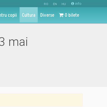
info
RO
EN
HU
ntru copii
Cultura
Diverse
0 bilete
3 mai