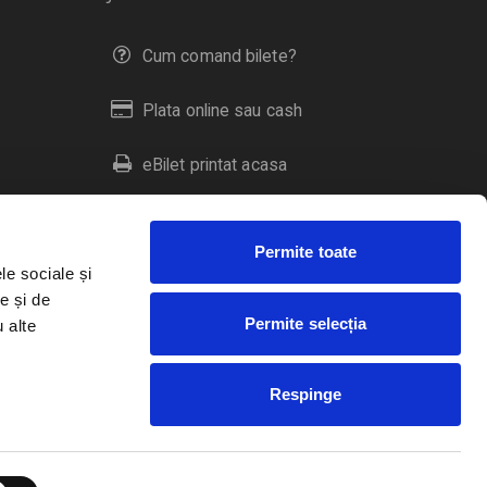
Cum comand bilete?
Plata online sau cash
eBilet printat acasa
Livrare prin curier
Permite toate
Returnare bilete
le sociale și
e și de
Permite selecția
u alte
Duplicare bilete
Respinge
RO
EN
HU