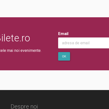
Email
lete.ro
cele mai noi evenimente.
OK
Despre noi