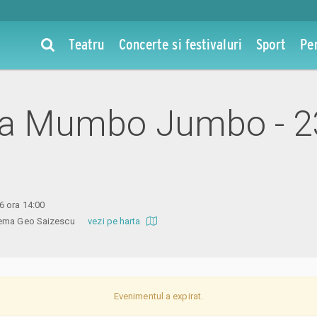
Teatru
Concerte si festivaluri
Sport
Pe
 la Mumbo Jumbo - 2
6 ora 14:00
inema Geo Saizescu
vezi pe harta
Evenimentul a expirat.