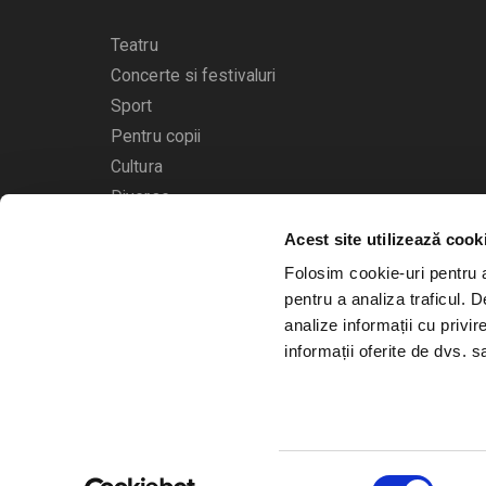
Teatru
Concerte si festivaluri
Sport
Pentru copii
Cultura
Diverse
Acest site utilizează cook
Calendarul evenimentelor
Folosim cookie-uri pentru a 
pentru a analiza traficul. 
analize informații cu privir
informații oferite de dvs. sa
© 2006 - 2026
Bilete.ro
Selecția
A.N.P.C.
O.D.R.