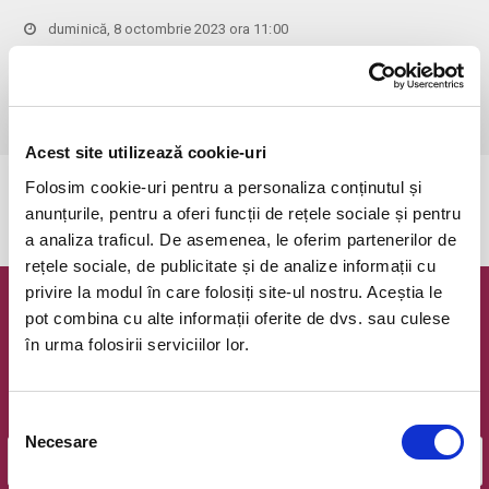
duminică, 8 octombrie 2023 ora 11:00
Bucuresti, Clubul Taranului - La Mama
vezi pe harta
 Pentru copiii cu vârsta de peste 1 an se achită bilet.

Se achită bilete atât pentru părinti cât și pentru copii.
Acest site utilizează cookie-uri
Folosim cookie-uri pentru a personaliza conținutul și
Evenimentul a expirat.
anunțurile, pentru a oferi funcții de rețele sociale și pentru
a analiza traficul. De asemenea, le oferim partenerilor de
rețele sociale, de publicitate și de analize informații cu
privire la modul în care folosiți site-ul nostru. Aceștia le
Newsletter @ Bilete.ro
pot combina cu alte informații oferite de dvs. sau culese
în urma folosirii serviciilor lor.
Oferte exclusive si o editie saptamanala cu cele mai noi
evenimente.
Selecția
Email
Necesare
consimțământului