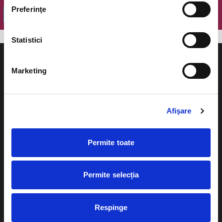
Preferinţe
OK
Statistici
Marketing
Evenimente
Ajutor
Afişare
Teatru
Cum comand bilete?
Concerte si
Permite toate
festivaluri
Plata online sau cash
Sport
Permite selecția
eBilet printat acasa
Pentru copii
Cultura
Livrare prin curier
Respinge
Diverse