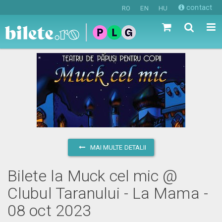
contact
RO
EN
HU
MAI MULTE DETALII
Bilete la Muck cel mic @
Clubul Taranului - La Mama -
08 oct 2023