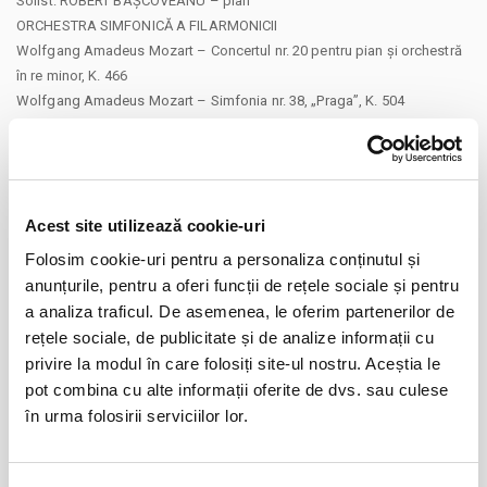
Solist: ROBERT BAȘCOVEANU – pian
ORCHESTRA SIMFONICĂ A FILARMONICII
Wolfgang Amadeus Mozart – Concertul nr. 20 pentru pian și orchestră
în re minor, K. 466
Wolfgang Amadeus Mozart – Simfonia nr. 38, „Praga”, K. 504
Preț bilet: 35 lei / 20 lei (elevi, studenți, pensionari și șomeri) -
Abonamentele sunt valabile
Acest site utilizează cookie-uri
Distribuie aceasta pagina
Folosim cookie-uri pentru a personaliza conținutul și
anunțurile, pentru a oferi funcții de rețele sociale și pentru
a analiza traficul. De asemenea, le oferim partenerilor de
rețele sociale, de publicitate și de analize informații cu
privire la modul în care folosiți site-ul nostru. Aceștia le
Evenimente similare
pot combina cu alte informații oferite de dvs. sau culese
în urma folosirii serviciilor lor.
Copiii au idei trăsnite
08
aug
Bucuresti