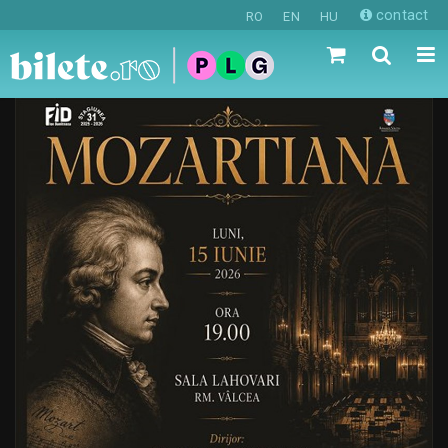
contact
RO
EN
HU