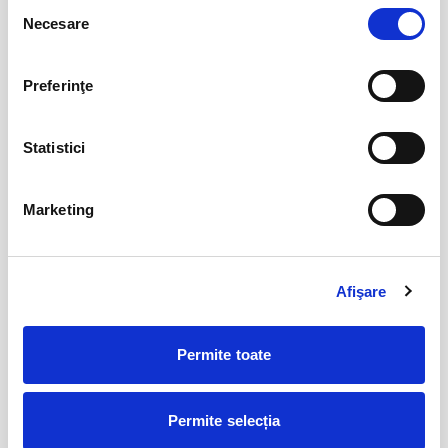
Selecția
BILETE
Necesare
consimțământului
Preferinţe
12
VIYAF VIRTUOSI - MARILE CONCERTE
PENTRU PIAN II
aug
Arad
Statistici
BILETE
Marketing
Șoricelul neascultător
23
aug
Bucuresti
Afişare
BILETE
Permite toate
AȘTEPTÂNDU-L PE ULISE
17
sept
Cluj-Napoca
Permite selecția
BILETE