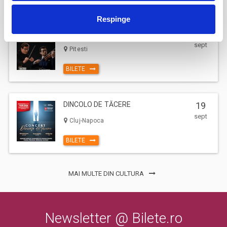
Respinge
17
Deschiderea Stagiunii - Filarmonica Pitesti
sept
Pitesti
BILETE
DINCOLO DE TĂCERE
19
sept
Cluj-Napoca
BILETE
MAI MULTE DIN CULTURA
Newsletter @ Bilete.ro