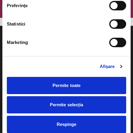
Preferinţe
OK
Statistici
Marketing
Evenimente
Ajutor
Afişare
Teatru
Cum comand bilete?
Concerte si
Permite toate
festivaluri
Plata online sau cash
Sport
Permite selecția
eBilet printat acasa
Pentru copii
Cultura
Livrare prin curier
Respinge
Diverse