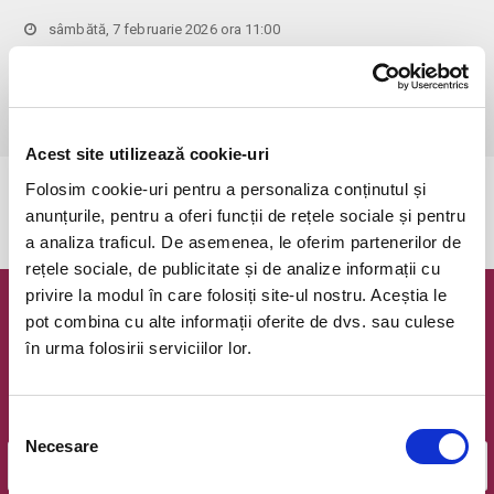
sâmbătă, 7 februarie 2026 ora 11:00
Bucuresti, Clubul Taranului - La Mama
vezi pe harta
 Pentru copiii cu vârsta de peste 1 an se achită bilet.

Se achită bilete atât pentru părinti cât și pentru copii.
Acest site utilizează cookie-uri
Folosim cookie-uri pentru a personaliza conținutul și
Evenimentul a expirat.
anunțurile, pentru a oferi funcții de rețele sociale și pentru
a analiza traficul. De asemenea, le oferim partenerilor de
rețele sociale, de publicitate și de analize informații cu
privire la modul în care folosiți site-ul nostru. Aceștia le
Newsletter @ Bilete.ro
pot combina cu alte informații oferite de dvs. sau culese
în urma folosirii serviciilor lor.
Oferte exclusive si o editie saptamanala cu cele mai noi
evenimente.
Selecția
Email
Necesare
consimțământului