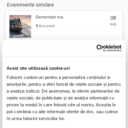
Evenimente similare
Remember me
08
aug
Bucuresti
Jocuri de putere
08
aug
Bucuresti
Acest site utilizează cookie-uri
Folosim cookie-uri pentru a personaliza conținutul și
anunțurile, pentru a oferi funcții de rețele sociale și pentru
a analiza traficul. De asemenea, le oferim partenerilor de
IMPROVIZAT... LA MUSTAȚĂ!
08
rețele sociale, de publicitate și de analize informații cu
aug
Bucuresti
privire la modul în care folosiți site-ul nostru. Aceștia le
BILETE
pot combina cu alte informații oferite de dvs. sau culese
în urma folosirii serviciilor lor.