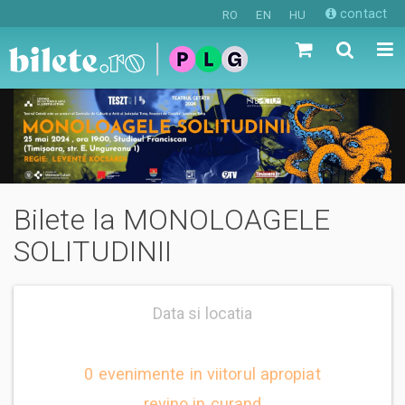
contact
RO
EN
HU
Bilete la MONOLOAGELE
SOLITUDINII
Data si locatia
0 evenimente in viitorul apropiat
revino in curand