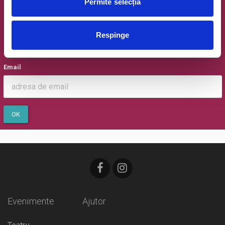
Permite selecția
Newsletter @ Bilete.ro
Respinge
Oferte exclusive si o editie saptamanala cu cele mai noi
evenimente.
Email
OK
Evenimente
Ajutor