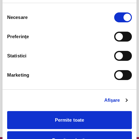
Promit să mă joc!
15
Selecția
aug
Bucuresti
Necesare
consimțământului
BILETE
Preferinţe
Femei bune pentru barbati nebuni
22
aug
Bucuresti
Statistici
BILETE
Marketing
Fanteziile sotului meu
23
aug
Bucuresti
Afişare
BILETE
Permite toate
MAI MULTE DIN TEATRU