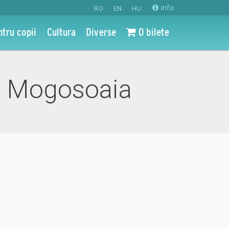
info
RO
EN
HU
ntru copii
Cultura
Diverse
0 bilete
i Mogosoaia