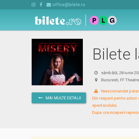
office@bilete.ro
Bilete
sâmbătă, 28 iunie 20
Bucuresti, FF Theat
 Nerecomandat persoa
MAI MULTE DETALII
Din respect pentru actori 
spectacolului. 
