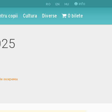
info
RO
EN
HU
ntru copii
Cultura
Diverse
0 bilete
025
de inceperea 