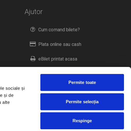
Ajutor
Cum comand bilete?
Plata online sau cash
eBilet printat acasa
Livrare prin curier
Permite toate
Returnare bilete
le sociale și
e și de
Permite selecția
u alte
Duplicare bilete
Respinge