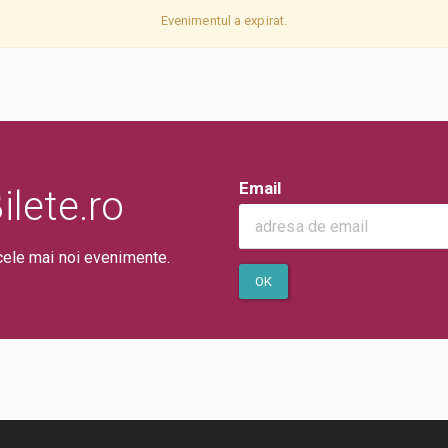
Evenimentul a expirat.
Email
lete.ro
cele mai noi evenimente.
OK