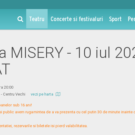
Teatru
Concerte si festivaluri
Sport
Pe
la MISERY - 10 iul 2
AT
ora 20:00
re - Centru Vechi
vezi pe harta
nelor sub 16 ani!

si public avem rugamintea de a va prezenta cu cel putin 30 de minute inainte 