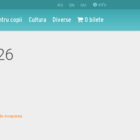
info
RO
EN
HU
ntru copii
Cultura
Diverse
0 bilete
026
de inceperea 