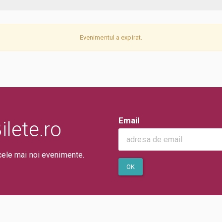
Evenimentul a expirat.
Email
lete.ro
cele mai noi evenimente.
OK