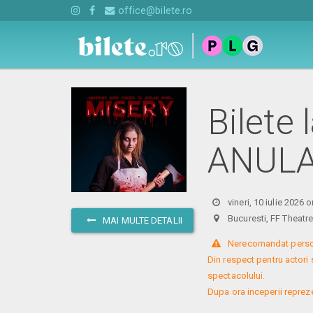
office@bilete.ro
Bilete 
ANUL
vineri, 10 iulie 2026 
Bucuresti, FF Theat
MAI MULTE DETALII
 Nerecomandat persoa
Din respect pentru actori 
spectacolului. 
