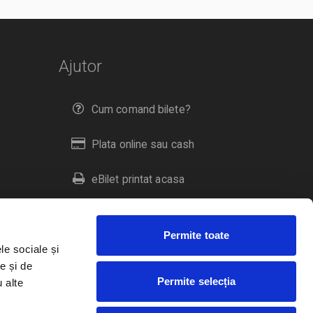
Ajutor
Cum comand bilete?
Plata online sau cash
eBilet printat acasa
Livrare prin curier
Permite toate
Returnare bilete
le sociale și
e și de
Permite selecția
u alte
Duplicare bilete