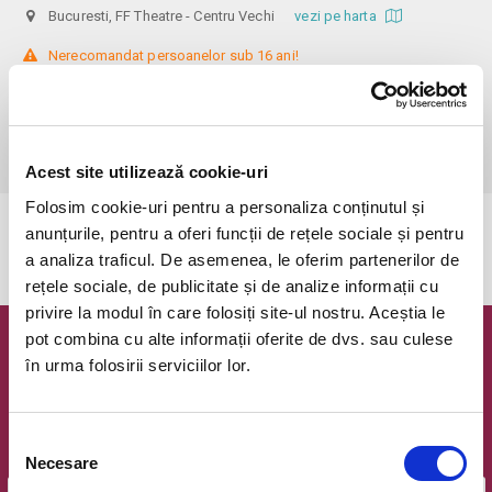
Bucuresti, FF Theatre - Centru Vechi
vezi pe harta
 Nerecomandat persoanelor sub 16 ani!

Din respect pentru actori si public avem rugamintea de a va prezenta 
cu cel putin 30 de minute inainte de inceperea spectacolului. 

Dupa ora inceperii reprezentatiei, rezervarile si biletele isi pierd 
Acest site utilizează cookie-uri
Folosim cookie-uri pentru a personaliza conținutul și
anunțurile, pentru a oferi funcții de rețele sociale și pentru
Evenimentul a expirat.
a analiza traficul. De asemenea, le oferim partenerilor de
rețele sociale, de publicitate și de analize informații cu
privire la modul în care folosiți site-ul nostru. Aceștia le
pot combina cu alte informații oferite de dvs. sau culese
Newsletter @ Bilete.ro
în urma folosirii serviciilor lor.
Oferte exclusive si o editie saptamanala cu cele mai noi
evenimente.
Selecția
Email
Necesare
consimțământului