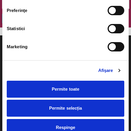
Preferinţe
OK
Statistici
Marketing
Evenimente
Ajutor
Afişare
Teatru
Cum comand bilete?
Permite toate
Concerte si
festivaluri
Plata online sau cash
Sport
Permite selecția
eBilet printat acasa
Pentru copii
Cultura
Respinge
Livrare prin curier