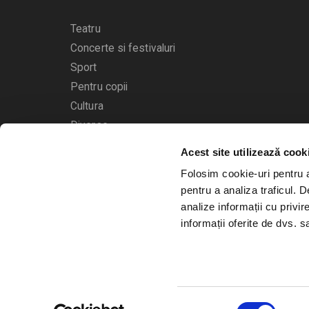
Teatru
Concerte si festivaluri
Sport
Pentru copii
Cultura
Diverse
Acest site utilizează cook
Calendarul evenimentelor
Folosim cookie-uri pentru a 
pentru a analiza traficul. 
analize informații cu privir
informații oferite de dvs. sa
© 2006 - 2026
Bilete.ro
Selecția
A.N.P.C.
O.D.R.