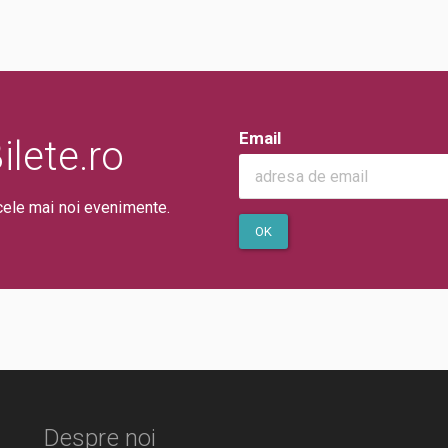
Email
lete.ro
cele mai noi evenimente.
OK
Despre noi