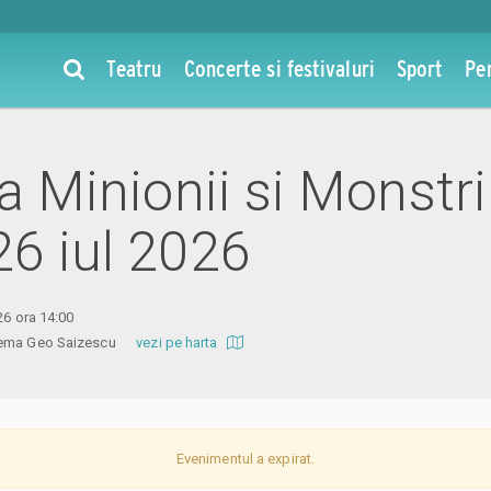
Teatru
Concerte si festivaluri
Sport
Pe
la Minionii si Monstri
26 iul 2026
26 ora 14:00
inema Geo Saizescu
vezi pe harta
Evenimentul a expirat.