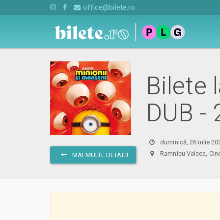
office@bilete.ro
Bilete 
DUB - 
duminică, 26 iulie 20
Ramnicu Valcea, C
MAI MULTE DETALII