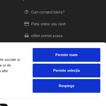
Cum comand bilete?
Plata online sau cash
eBilet printat acasa
Livrare prin curier
Permite toate
Returnare bilete
le sociale și
e și de
Permite selecția
u alte
Duplicare bilete
Respinge
RO
EN
HU