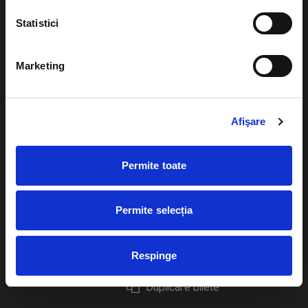
Statistici
Marketing
Evenimente
Ajutor
Teatru
Cum comand bilete?
Afişare
Concerte si
festivaluri
Plata online sau cash
Permite toate
Sport
eBilet printat acasa
Pentru copii
Cultura
Permite selecția
Livrare prin curier
Diverse
Calendar
Returnare bilete
Respinge
Duplicare bilete