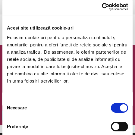
Ramnicu Valcea, Cinema Geo Saizescu
vezi pe harta
Evenimentul a expirat.
Acest site utilizează cookie-uri
Folosim cookie-uri pentru a personaliza conținutul și
anunțurile, pentru a oferi funcții de rețele sociale și pentru
a analiza traficul. De asemenea, le oferim partenerilor de
Newsletter @ Bilete.ro
rețele sociale, de publicitate și de analize informații cu
privire la modul în care folosiți site-ul nostru. Aceștia le
Oferte exclusive si o editie saptamanala cu cele mai noi
pot combina cu alte informații oferite de dvs. sau culese
evenimente.
în urma folosirii serviciilor lor.
Email
Selecția
Necesare
consimțământului
OK
Preferinţe