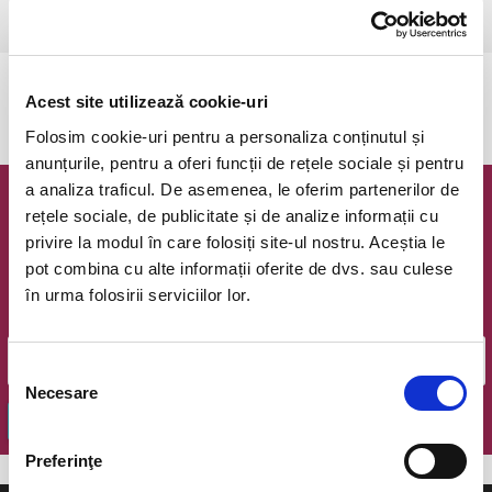
Ramnicu Valcea, Cinema Geo Saizescu
vezi pe harta
Evenimentul a expirat.
Acest site utilizează cookie-uri
Folosim cookie-uri pentru a personaliza conținutul și
anunțurile, pentru a oferi funcții de rețele sociale și pentru
a analiza traficul. De asemenea, le oferim partenerilor de
Newsletter @ Bilete.ro
rețele sociale, de publicitate și de analize informații cu
privire la modul în care folosiți site-ul nostru. Aceștia le
Oferte exclusive si o editie saptamanala cu cele mai noi
pot combina cu alte informații oferite de dvs. sau culese
evenimente.
în urma folosirii serviciilor lor.
Email
Selecția
Necesare
consimțământului
OK
Preferinţe