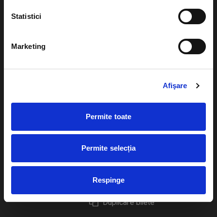
Statistici
Marketing
Evenimente
Ajutor
Teatru
Cum comand bilete?
Afişare
Concerte si
festivaluri
Plata online sau cash
Permite toate
Sport
eBilet printat acasa
Pentru copii
Cultura
Permite selecția
Livrare prin curier
Diverse
Calendar
Returnare bilete
Respinge
Duplicare bilete