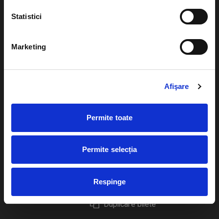
Statistici
Marketing
Evenimente
Ajutor
Teatru
Cum comand bilete?
Afişare
Concerte si
festivaluri
Plata online sau cash
Permite toate
Sport
eBilet printat acasa
Pentru copii
Cultura
Permite selecția
Livrare prin curier
Diverse
Calendar
Returnare bilete
Respinge
Duplicare bilete