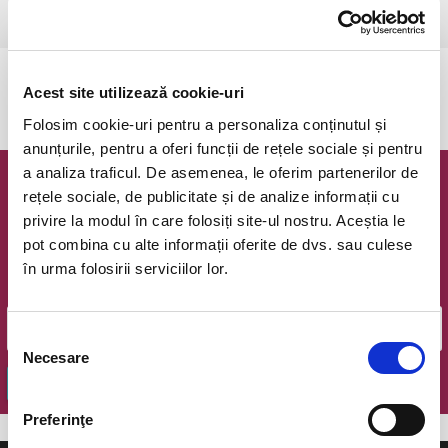
Ramnicu Valcea, Cinema Geo Saizescu
vezi pe harta
Evenimentul a expirat.
Acest site utilizează cookie-uri
Folosim cookie-uri pentru a personaliza conținutul și
anunțurile, pentru a oferi funcții de rețele sociale și pentru
a analiza traficul. De asemenea, le oferim partenerilor de
Newsletter @ Bilete.ro
rețele sociale, de publicitate și de analize informații cu
privire la modul în care folosiți site-ul nostru. Aceștia le
Oferte exclusive si o editie saptamanala cu cele mai noi
pot combina cu alte informații oferite de dvs. sau culese
evenimente.
în urma folosirii serviciilor lor.
Email
Selecția
Necesare
consimțământului
OK
Preferinţe