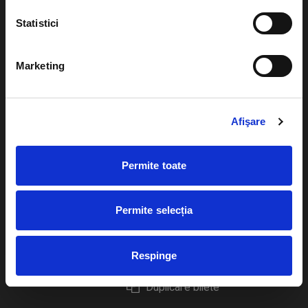
Statistici
Marketing
Evenimente
Ajutor
Teatru
Cum comand bilete?
Afişare
Concerte si
festivaluri
Plata online sau cash
Permite toate
Sport
eBilet printat acasa
Pentru copii
Cultura
Permite selecția
Livrare prin curier
Diverse
Calendar
Returnare bilete
Respinge
Duplicare bilete