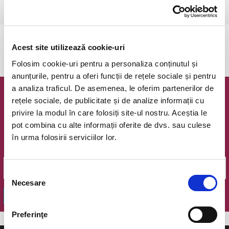
Ramnicu Valcea, Cinema Geo Saizescu
vezi pe harta
Evenimentul a expirat.
Acest site utilizează cookie-uri
Folosim cookie-uri pentru a personaliza conținutul și
anunțurile, pentru a oferi funcții de rețele sociale și pentru
a analiza traficul. De asemenea, le oferim partenerilor de
Newsletter @ Bilete.ro
rețele sociale, de publicitate și de analize informații cu
privire la modul în care folosiți site-ul nostru. Aceștia le
Oferte exclusive si o editie saptamanala cu cele mai noi
pot combina cu alte informații oferite de dvs. sau culese
evenimente.
în urma folosirii serviciilor lor.
Email
Selecția
Necesare
consimțământului
OK
Preferinţe