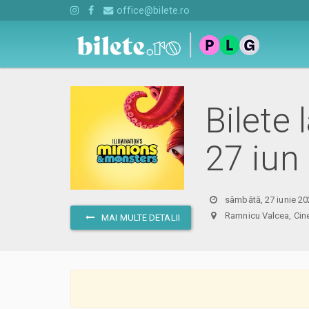
office@bilete.ro
Bilete 
27 iun
sâmbătă, 27 iunie 20
Ramnicu Valcea, C
MAI MULTE DETALII