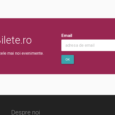
Email
lete.ro
cele mai noi evenimente.
OK
Despre noi