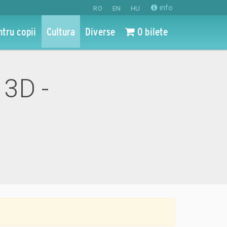
info
RO
EN
HU
ntru copii
Cultura
Diverse
0 bilete
 3D -