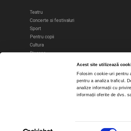
Teatru
Concerte si festivaluri
Sport
Pentru copii
Cultura
Diverse
Acest site utilizează cook
Calendarul evenimentelor
Folosim cookie-uri pentru a 
pentru a analiza traficul. 
analize informații cu privir
informații oferite de dvs. sa
© 2006 - 2026
Bilete.ro
Selecția
A.N.P.C.
O.D.R.