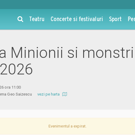
Teatru
Concerte si festivaluri
Sport
Pe
la Minionii si monstri
 2026
26 ora 11:00
inema Geo Saizescu
vezi pe harta
Evenimentul a expirat.