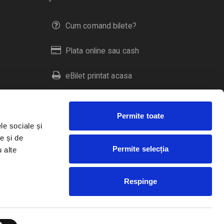
Cum comand bilete?
Plata online sau cash
eBilet printat acasa
Livrare prin curier
Permite toate
Returnare bilete
le sociale și
e și de
Permite selecția
u alte
Duplicare bilete
Respinge
RO
EN
HU