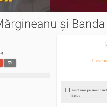
 Mărgineanu și Banda
a
0 eveni
anunta-ma pe email cand apare urmatorul eveniment la Mihai Mărgineanu și
Banda