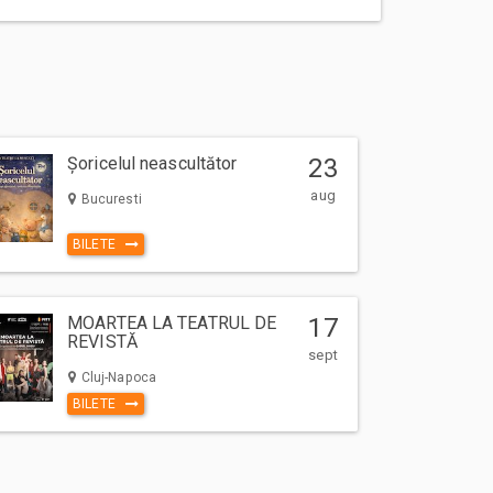
Șoricelul neascultător
23
aug
Bucuresti
BILETE
MOARTEA LA TEATRUL DE
17
REVISTĂ
sept
Cluj-Napoca
BILETE