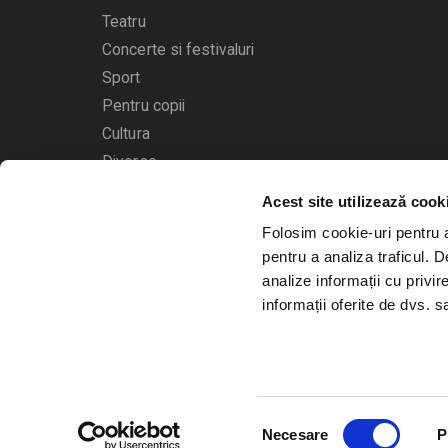
Teatru
Concerte si festivaluri
Sport
Pentru copii
Cultura
Diverse
Calendarul evenimentelor
Acest site utilizează cook
Folosim cookie-uri pentru a 
pentru a analiza traficul. 
analize informații cu privir
informații oferite de dvs. sa
© 2006 - 2026
Bilete.ro
Selecția
A.N.P.C.
O.D.R.
Necesare
P
consimțământului