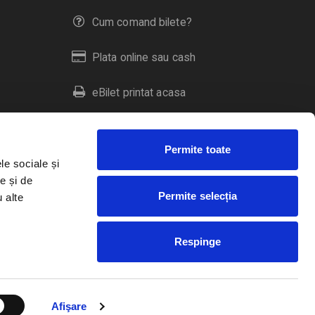
Cum comand bilete?
Plata online sau cash
eBilet printat acasa
Livrare prin curier
Permite toate
Returnare bilete
le sociale și
e și de
Permite selecția
u alte
Duplicare bilete
Respinge
RO
EN
HU
Afişare