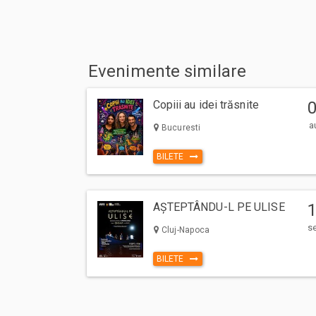
Evenimente similare
Copiii au idei trăsnite
a
Bucuresti
BILETE
AȘTEPTÂNDU-L PE ULISE
s
Cluj-Napoca
BILETE