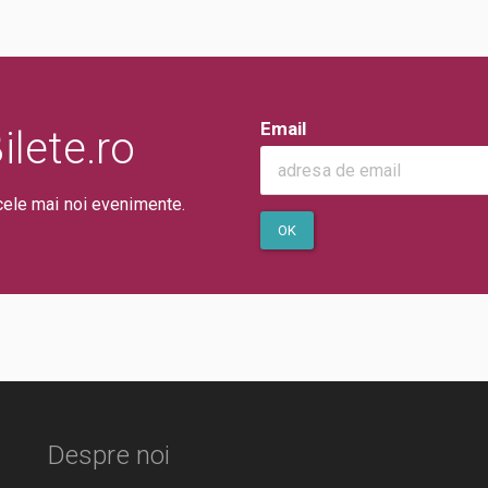
Email
lete.ro
cele mai noi evenimente.
OK
Despre noi