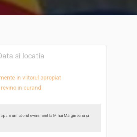
Data si locatia
mente in viitorul apropiat
revino in curand