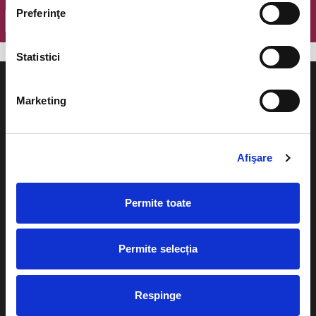
Preferinţe
OK
Statistici
Marketing
Evenimente
Ajutor
Afişare
Teatru
Cum comand bilete?
Concerte si
Permite toate
festivaluri
Plata online sau cash
Sport
Permite selecția
eBilet printat acasa
Pentru copii
Cultura
Livrare prin curier
Respinge
Diverse