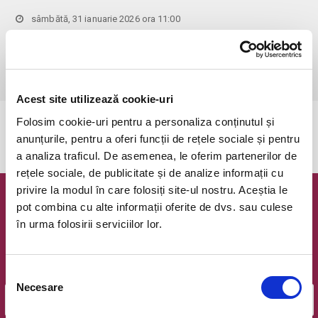
sâmbătă, 31 ianuarie 2026 ora 11:00
Bucuresti, Hanu' lui Manuc
vezi pe harta
 Pentru copiii cu vârsta de peste 1 an se achită bilet.

Se achită bilete atât pentru părinti cât și pentru copii.
Acest site utilizează cookie-uri
Folosim cookie-uri pentru a personaliza conținutul și
Evenimentul a expirat.
anunțurile, pentru a oferi funcții de rețele sociale și pentru
a analiza traficul. De asemenea, le oferim partenerilor de
rețele sociale, de publicitate și de analize informații cu
privire la modul în care folosiți site-ul nostru. Aceștia le
Newsletter @ Bilete.ro
pot combina cu alte informații oferite de dvs. sau culese
în urma folosirii serviciilor lor.
Oferte exclusive si o editie saptamanala cu cele mai noi
evenimente.
Selecția
Email
Necesare
consimțământului