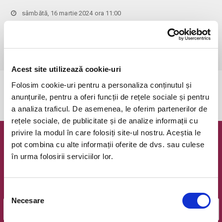
sâmbătă, 16 martie 2024 ora 11:00
Bucuresti, Clubul Taranului - La Mama
vezi pe harta
 Pentru copiii cu vârsta de peste 1 an se achită bilet.

Se achită bilete atât pentru părinti cât și pentru copii.
Acest site utilizează cookie-uri
Folosim cookie-uri pentru a personaliza conținutul și
Evenimentul a expirat.
anunțurile, pentru a oferi funcții de rețele sociale și pentru
a analiza traficul. De asemenea, le oferim partenerilor de
rețele sociale, de publicitate și de analize informații cu
privire la modul în care folosiți site-ul nostru. Aceștia le
Newsletter @ Bilete.ro
pot combina cu alte informații oferite de dvs. sau culese
în urma folosirii serviciilor lor.
Oferte exclusive si o editie saptamanala cu cele mai noi
evenimente.
Selecția
Email
Necesare
consimțământului