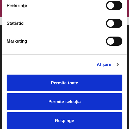
Preferinţe
OK
Statistici
Marketing
Evenimente
Ajutor
Afişare
Teatru
Cum comand bilete?
Concerte si
Permite toate
festivaluri
Plata online sau cash
Sport
Permite selecția
eBilet printat acasa
Pentru copii
Cultura
Livrare prin curier
Respinge
Diverse