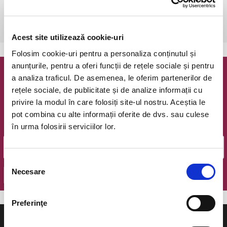
Piatra Neamt, Teatrul Tineretului, Sala Mare
vezi pe harta
 Recomandare de vârstă: 12 ani
Acest site utilizează cookie-uri
Folosim cookie-uri pentru a personaliza conținutul și
anunțurile, pentru a oferi funcții de rețele sociale și pentru
a analiza traficul. De asemenea, le oferim partenerilor de
Newsletter @ Bilete.ro
rețele sociale, de publicitate și de analize informații cu
privire la modul în care folosiți site-ul nostru. Aceștia le
Oferte exclusive si o editie saptamanala cu cele mai noi
evenimente.
pot combina cu alte informații oferite de dvs. sau culese
în urma folosirii serviciilor lor.
Email
Selecția
Necesare
consimțământului
OK
Preferinţe