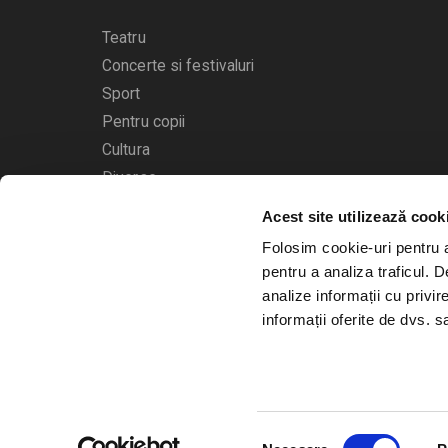
Teatru
Concerte si festivaluri
Sport
Pentru copii
Cultura
Diverse
Acest site utilizează cook
Calendarul evenimentelor
Folosim cookie-uri pentru a 
pentru a analiza traficul. 
analize informații cu privir
informații oferite de dvs. sa
© 2006 - 2026
Bilete.ro
Selecția
A.N.P.C.
O.D.R.