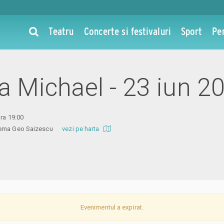
Teatru
Concerte si festivaluri
Sport
Pe
la Michael - 23 iun 2
ora 19:00
inema Geo Saizescu
vezi pe harta
Evenimentul a expirat.