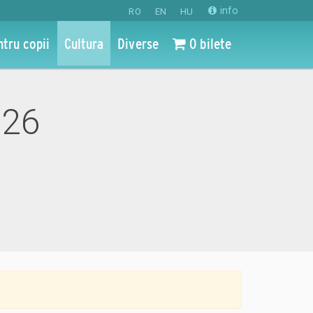
info
RO
EN
HU
ntru copii
Cultura
Diverse
0 bilete
026