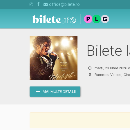
office@bilete.ro
Bilete 
marți, 23 iunie 2026 
Ramnicu Valcea, C
MAI MULTE DETALII