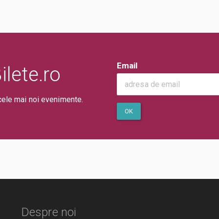
Email
lete.ro
cele mai noi evenimente.
OK
Despre noi