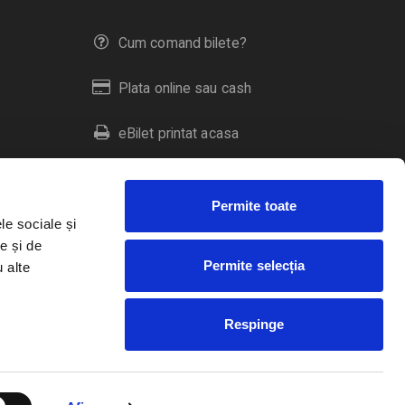
Cum comand bilete?
Plata online sau cash
eBilet printat acasa
Livrare prin curier
Permite toate
Returnare bilete
le sociale și
e și de
Permite selecția
u alte
Duplicare bilete
Respinge
RO
EN
HU