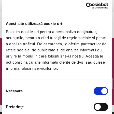
Ramnicu Valcea, Cinema Geo Saizescu
vezi pe harta
Evenimentul a expirat.
Acest site utilizează cookie-uri
Folosim cookie-uri pentru a personaliza conținutul și
anunțurile, pentru a oferi funcții de rețele sociale și pentru
a analiza traficul. De asemenea, le oferim partenerilor de
Newsletter @ Bilete.ro
rețele sociale, de publicitate și de analize informații cu
privire la modul în care folosiți site-ul nostru. Aceștia le
Oferte exclusive si o editie saptamanala cu cele mai noi
pot combina cu alte informații oferite de dvs. sau culese
evenimente.
în urma folosirii serviciilor lor.
Email
Selecția
Necesare
consimțământului
OK
Preferinţe