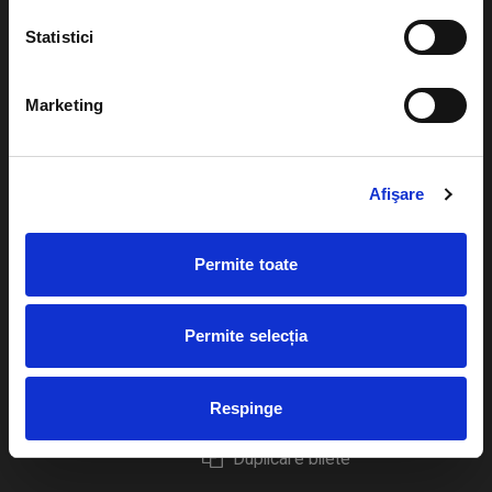
Statistici
Marketing
Evenimente
Ajutor
Teatru
Cum comand bilete?
Afişare
Concerte si
festivaluri
Plata online sau cash
Permite toate
Sport
eBilet printat acasa
Pentru copii
Cultura
Permite selecția
Livrare prin curier
Diverse
Calendar
Returnare bilete
Respinge
Duplicare bilete