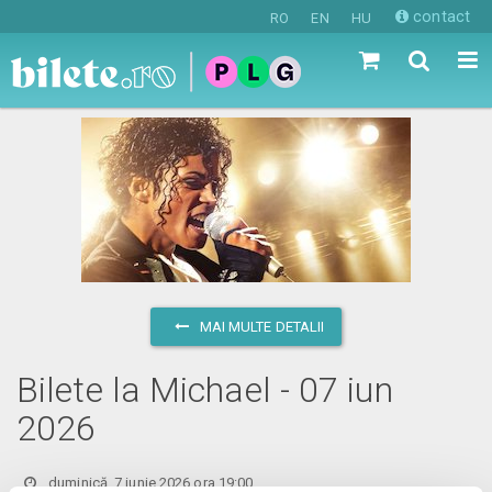
contact
RO
EN
HU
MAI MULTE DETALII
Bilete la Michael - 07 iun
2026
duminică, 7 iunie 2026 ora 19:00