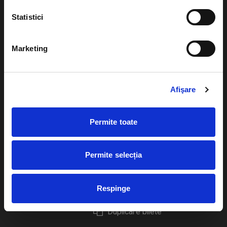
Statistici
Marketing
Evenimente
Ajutor
Teatru
Cum comand bilete?
Afişare
Concerte si
festivaluri
Plata online sau cash
Permite toate
Sport
eBilet printat acasa
Pentru copii
Cultura
Permite selecția
Livrare prin curier
Diverse
Calendar
Returnare bilete
Respinge
Duplicare bilete