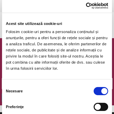
Ramnicu Valcea, Cinema Geo Saizescu
vezi pe harta
Evenimentul a expirat.
Acest site utilizează cookie-uri
Folosim cookie-uri pentru a personaliza conținutul și
anunțurile, pentru a oferi funcții de rețele sociale și pentru
a analiza traficul. De asemenea, le oferim partenerilor de
Newsletter @ Bilete.ro
rețele sociale, de publicitate și de analize informații cu
privire la modul în care folosiți site-ul nostru. Aceștia le
Oferte exclusive si o editie saptamanala cu cele mai noi
pot combina cu alte informații oferite de dvs. sau culese
evenimente.
în urma folosirii serviciilor lor.
Email
Selecția
Necesare
consimțământului
OK
Preferinţe