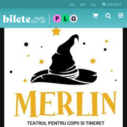
contact
RO
EN
HU