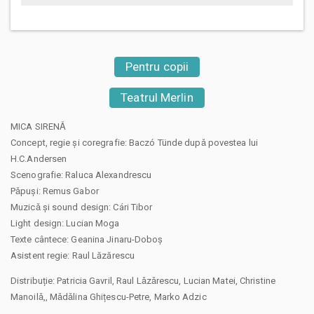
Pentru copii
Teatrul Merlin
MICA SIRENǍ
Concept, regie și coregrafie: Baczó Tünde dupǎ povestea lui
H.C.Andersen
Scenografie: Raluca Alexandrescu
Pǎpuși: Remus Gabor
Muzicǎ și sound design: Cári Tibor
Light design: Lucian Moga
Texte cântece: Geanina Jinaru-Doboș
Asistent regie: Raul Lăzărescu
Distribuție: Patricia Gavril, Raul Lǎzǎrescu, Lucian Matei, Christine
Manoilǎ,, Mǎdǎlina Ghițescu-Petre, Marko Adzic