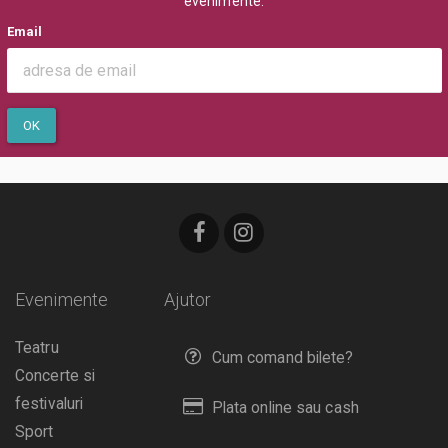
evenimente.
Va rugam sa respectati orele de acces in sala de spectacol sau in locul
de desfasurare a evenimentului inscriptionate pe bilet, pentru a evita
Email
aglomerarea pe caile de acces sau deranjarea celorlalti spectatori
dupa inceperea spectacolului/evenimentului.
OK
Evenimente
Ajutor
Teatru
Cum comand bilete?
Concerte si
festivaluri
Plata online sau cash
Sport