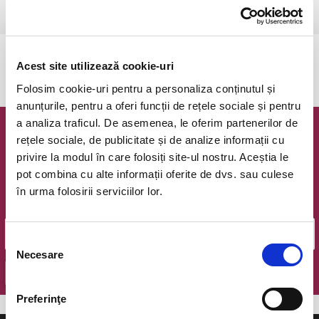
Ramnicu Valcea, Sala Lahovari
vezi pe harta
Evenimentul a expirat.
Acest site utilizează cookie-uri
Folosim cookie-uri pentru a personaliza conținutul și
anunțurile, pentru a oferi funcții de rețele sociale și pentru
a analiza traficul. De asemenea, le oferim partenerilor de
Newsletter @ Bilete.ro
rețele sociale, de publicitate și de analize informații cu
privire la modul în care folosiți site-ul nostru. Aceștia le
Oferte exclusive si o editie saptamanala cu cele mai noi
pot combina cu alte informații oferite de dvs. sau culese
evenimente.
în urma folosirii serviciilor lor.
Email
Selecția
Necesare
consimțământului
OK
Preferinţe