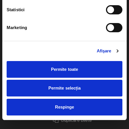
Statistici
Marketing
Evenimente
Ajutor
Teatru
Cum comand bilete?
Afişare
Concerte si
festivaluri
Plata online sau cash
Permite toate
Sport
eBilet printat acasa
Pentru copii
Cultura
Permite selecția
Livrare prin curier
Diverse
Calendar
Returnare bilete
Respinge
Duplicare bilete