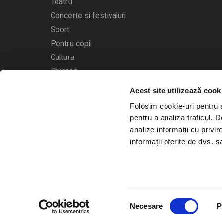
Teatru
Concerte si festivaluri
Sport
Pentru copii
Cultura
Diverse
Acest site utilizează cook
Calendarul evenimentelor
Folosim cookie-uri pentru a 
pentru a analiza traficul. 
analize informații cu privir
informații oferite de dvs. sa
© 2006 - 2026
Bilete.ro
Selecția
A.N.P.C.
O.D.R.
Necesare
P
consimțământului