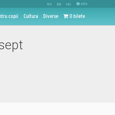
info
RO
EN
HU
ntru copii
Cultura
Diverse
0 bilete
 sept