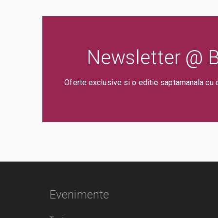
Newsletter @ Bi
Oferte exclusive si o editie saptamanala cu 
Evenimente