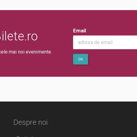
Email
lete.ro
cele mai noi evenimente.
OK
Despre noi