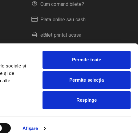
Cum comand bilete?
Plata online sau cash
eBilet printat acasa
Livrare prin curier
Permite toate
Returnare bilete
le sociale și
e și de
Permite selecția
u alte
Duplicare bilete
Respinge
RO
EN
HU
Afişare