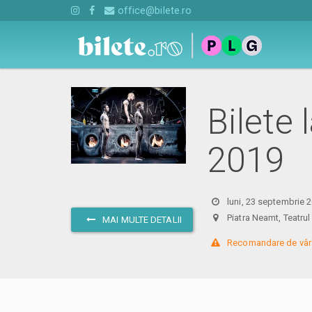
office@bilete.ro
Bilete 
2019
luni, 23 septembrie 
Piatra Neamt, Teatru
MAI MULTE DETALII
 Recomandare de vârs