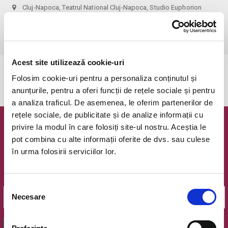
Cluj-Napoca, Teatrul National Cluj-Napoca, Studio Euphorion
vezi pe harta
 recomandare de vârstă: 12+
Acest site utilizează cookie-uri
Evenimentul a expirat.
Folosim cookie-uri pentru a personaliza conținutul și
anunțurile, pentru a oferi funcții de rețele sociale și pentru
a analiza traficul. De asemenea, le oferim partenerilor de
rețele sociale, de publicitate și de analize informații cu
privire la modul în care folosiți site-ul nostru. Aceștia le
Newsletter @ Bilete.ro
pot combina cu alte informații oferite de dvs. sau culese
în urma folosirii serviciilor lor.
Oferte exclusive si o editie saptamanala cu cele mai noi
evenimente.
Email
Selecția
Necesare
consimțământului
OK