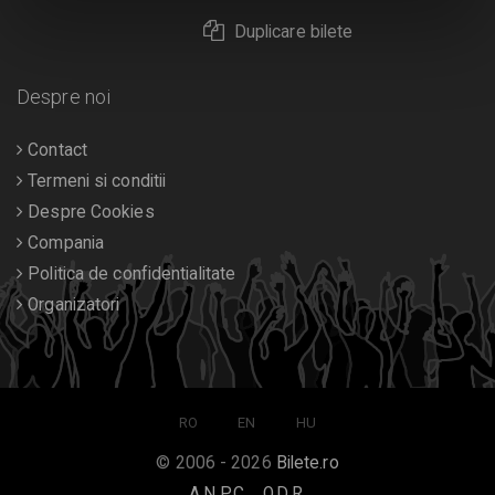
Duplicare bilete
Despre noi
Contact
Termeni si conditii
Despre Cookies
Compania
Politica de confidentialitate
Organizatori
RO
EN
HU
© 2006 - 2026
Bilete.ro
A.N.P.C.
O.D.R.