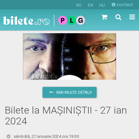
contact
RO
EN
HU
MAI MULTE DETALII
Bilete la MAȘINIȘTII - 27 ian
2024
sâmbătă, 27 ianuarie 2024 ora 19:00