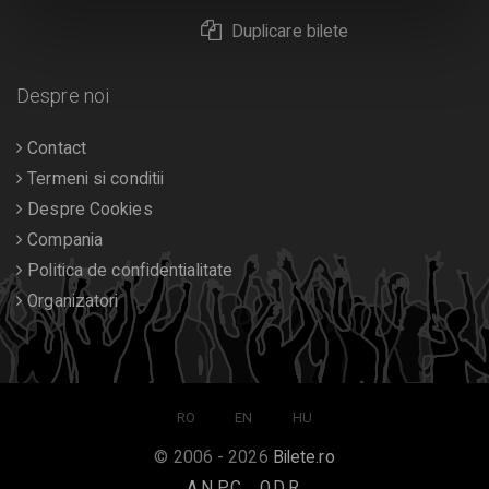
Duplicare bilete
Despre noi
Contact
Termeni si conditii
Despre Cookies
Compania
Politica de confidentialitate
Organizatori
RO
EN
HU
© 2006 - 2026
Bilete.ro
A.N.P.C.
O.D.R.