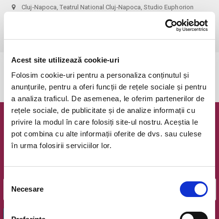
Cluj-Napoca, Teatrul National Cluj-Napoca, Studio Euphorion
vezi pe harta
 recomandare de vârstă: 12+
Acest site utilizează cookie-uri
Evenimentul a expirat.
Folosim cookie-uri pentru a personaliza conținutul și
anunțurile, pentru a oferi funcții de rețele sociale și pentru
a analiza traficul. De asemenea, le oferim partenerilor de
rețele sociale, de publicitate și de analize informații cu
privire la modul în care folosiți site-ul nostru. Aceștia le
Newsletter @ Bilete.ro
pot combina cu alte informații oferite de dvs. sau culese
în urma folosirii serviciilor lor.
Oferte exclusive si o editie saptamanala cu cele mai noi
evenimente.
Email
Selecția
Necesare
consimțământului
OK