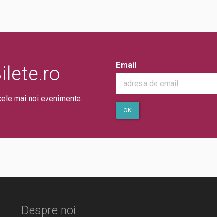
Email
lete.ro
cele mai noi evenimente.
OK
Despre noi