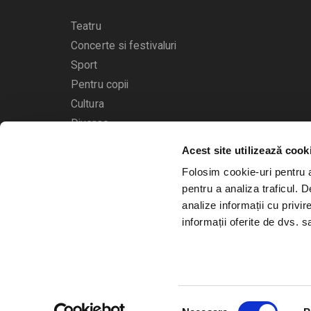
Teatru
Concerte si festivaluri
Sport
Pentru copii
Cultura
Diverse
Acest site utilizează cook
Calendarul evenimentelor
Folosim cookie-uri pentru a 
pentru a analiza traficul. 
analize informații cu privir
informații oferite de dvs. sa
© 2006 - 2026
Bilete.ro
Selecția
A.N.P.C.
O.D.R.