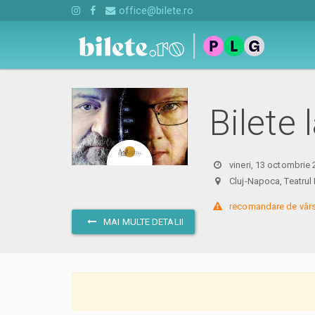
office@bilete.ro
Bilete
vineri, 13 octombrie
Cluj-Napoca, Teatru
 recomandare de vârs
MAI MULTE DETALII