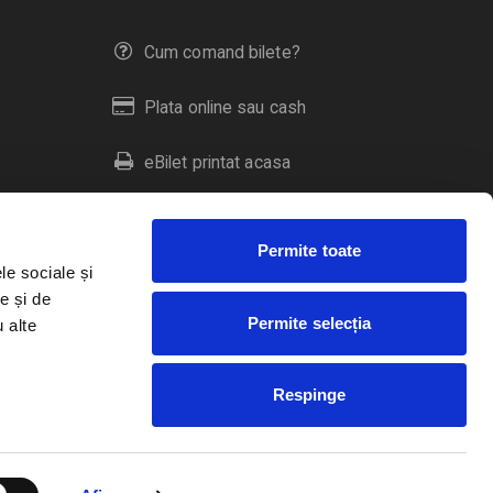
Cum comand bilete?
Plata online sau cash
eBilet printat acasa
Livrare prin curier
Permite toate
Returnare bilete
le sociale și
e și de
Permite selecția
u alte
Duplicare bilete
Respinge
RO
EN
HU