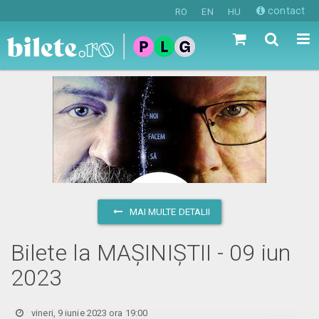
contact
RO
EN
HU
MAI MULTE DETALII
Bilete la MAȘINIȘTII - 09 iun
2023
vineri, 9 iunie 2023 ora 19:00