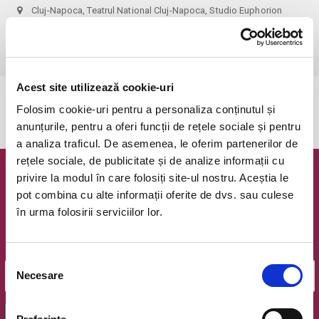
Cluj-Napoca, Teatrul National Cluj-Napoca, Studio Euphorion
vezi pe harta
 recomandare de vârstă: 12+
Acest site utilizează cookie-uri
Evenimentul a expirat.
Folosim cookie-uri pentru a personaliza conținutul și
anunțurile, pentru a oferi funcții de rețele sociale și pentru
a analiza traficul. De asemenea, le oferim partenerilor de
rețele sociale, de publicitate și de analize informații cu
privire la modul în care folosiți site-ul nostru. Aceștia le
Newsletter @ Bilete.ro
pot combina cu alte informații oferite de dvs. sau culese
în urma folosirii serviciilor lor.
Oferte exclusive si o editie saptamanala cu cele mai noi
evenimente.
Email
Selecția
Necesare
consimțământului
OK