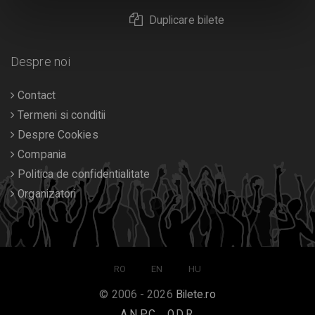
Duplicare bilete
Despre noi
Contact
Termeni si conditii
Despre Cookies
Compania
Politica de confidentialitate
Organizatori
RO
EN
HU
© 2006 - 2026
Bilete.ro
A.N.P.C.
O.D.R.