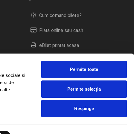
Cum comand bilete?
Plata online sau cash
eBilet printat acasa
Livrare prin curier
Permite toate
Returnare bilete
le sociale și
e și de
Permite selecția
u alte
Duplicare bilete
Respinge
RO
EN
HU