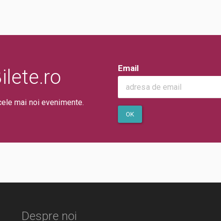
Email
lete.ro
cele mai noi evenimente.
OK
Despre noi