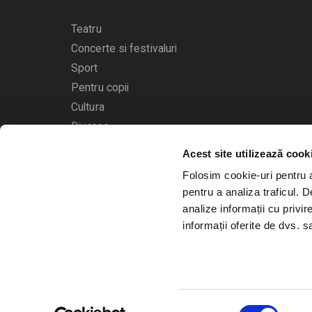
Teatru
Concerte si festivaluri
Sport
Pentru copii
Cultura
Diverse
Acest site utilizează cook
Calendarul evenimentelor
Folosim cookie-uri pentru a 
pentru a analiza traficul. 
analize informații cu privir
informații oferite de dvs. sa
© 2006 - 2026
Bilete.ro
Selecția
A.N.P.C.
O.D.R.