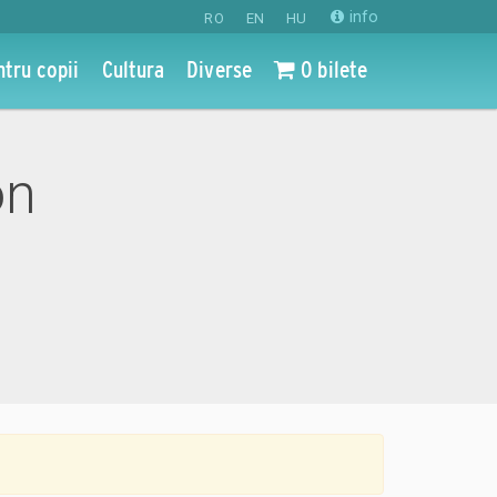
info
RO
EN
HU
ntru copii
Cultura
Diverse
0 bilete
on