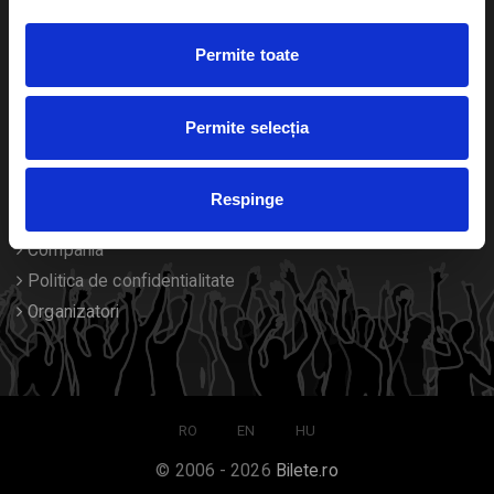
Duplicare bilete
Permite toate
Despre noi
Permite selecția
Contact
Termeni si conditii
Respinge
Despre Cookies
Compania
Politica de confidentialitate
Organizatori
RO
EN
HU
© 2006 - 2026
Bilete.ro