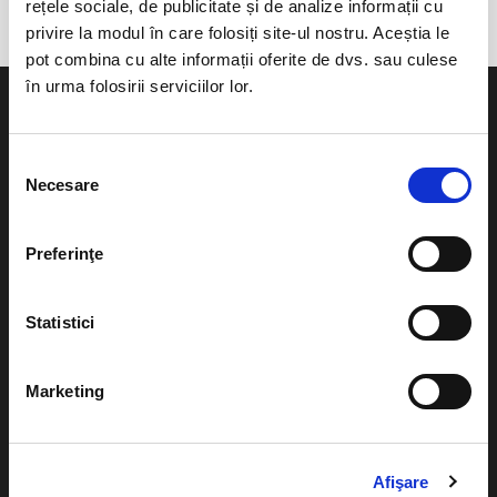
rețele sociale, de publicitate și de analize informații cu
privire la modul în care folosiți site-ul nostru. Aceștia le
pot combina cu alte informații oferite de dvs. sau culese
în urma folosirii serviciilor lor.
Selecția
Necesare
consimțământului
Evenimente
Ajutor
Teatru
Preferinţe
Cum comand bilete?
Concerte si
festivaluri
Plata online sau cash
Statistici
Sport
eBilet printat acasa
Pentru copii
Marketing
Cultura
Livrare prin curier
Diverse
Calendar
Returnare bilete
Afişare