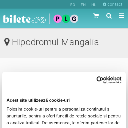
contact
RO
EN
HU
Hipodromul Mangalia
0 evenimente in viitorul apropiat
revino mai tarziu
Acest site utilizează cookie-uri
Folosim cookie-uri pentru a personaliza conținutul și
anunta-ma pe email cand apare urmatorul eveniment la
anunțurile, pentru a oferi funcții de rețele sociale și pentru
Hipodromul Mangalia
a analiza traficul. De asemenea, le oferim partenerilor de