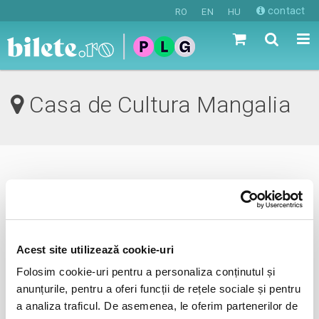
contact
RO
EN
HU
Casa de Cultura Mangalia
0 evenimente in viitorul apropiat
revino mai tarziu
Acest site utilizează cookie-uri
Folosim cookie-uri pentru a personaliza conținutul și
anunta-ma pe email cand apare urmatorul eveniment la
anunțurile, pentru a oferi funcții de rețele sociale și pentru
Casa de Cultura
a analiza traficul. De asemenea, le oferim partenerilor de