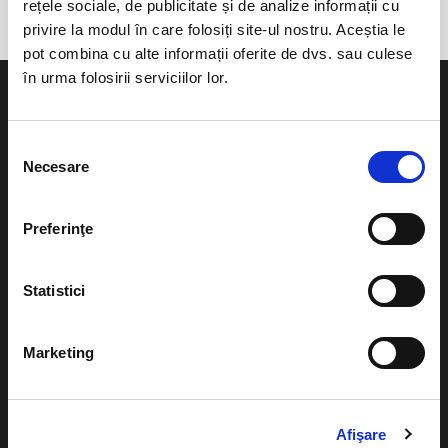
rețele sociale, de publicitate și de analize informații cu
privire la modul în care folosiți site-ul nostru. Aceștia le
pot combina cu alte informații oferite de dvs. sau culese
în urma folosirii serviciilor lor.
Selecția
Necesare
consimțământului
Evenimente
Ajutor
Teatru
Preferinţe
Cum comand bilete?
Concerte si
festivaluri
Plata online sau cash
Statistici
Sport
eBilet printat acasa
Pentru copii
Marketing
Cultura
Livrare prin curier
Diverse
Calendar
Returnare bilete
Afişare