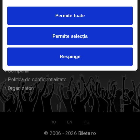
Duplicare bilete
Permite toate
Despre noi
Permite selecția
Contact
Termeni si conditii
Respinge
Despre Cookies
Compania
Politica de confidentialitate
Organizatori
RO
EN
HU
© 2006 - 2026
Bilete.ro