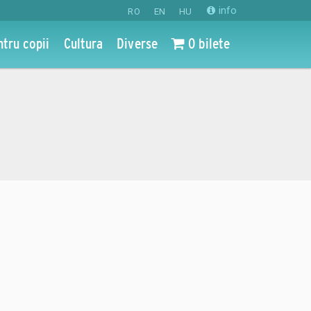
info
RO
EN
HU
ntru copii
Cultura
Diverse
0 bilete