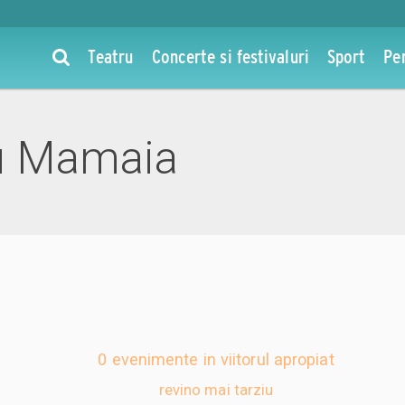
Teatru
Concerte si festivaluri
Sport
Pe
du Mamaia
0 evenimente in viitorul apropiat
revino mai tarziu