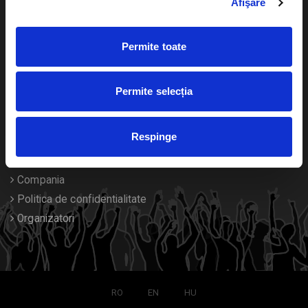
Afişare
Calendar
Returnare bilete
Permite toate
Duplicare bilete
Despre noi
Permite selecția
Contact
Respinge
Termeni si conditii
Despre Cookies
Compania
Politica de confidentialitate
Organizatori
RO
EN
HU