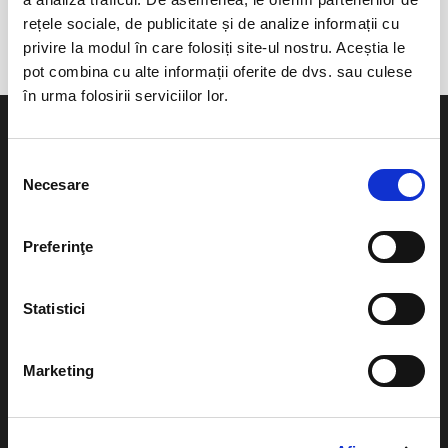
Kudos Beach - Mamaia Nord
rețele sociale, de publicitate și de analize informații cu
privire la modul în care folosiți site-ul nostru. Aceștia le
pot combina cu alte informații oferite de dvs. sau culese
în urma folosirii serviciilor lor.
Selecția
Necesare
consimțământului
Evenimente
Ajutor
Preferinţe
Teatru
Cum comand bilete?
Concerte si
Statistici
festivaluri
Plata online sau cash
Sport
eBilet printat acasa
Marketing
Pentru copii
Cultura
Livrare prin curier
Diverse