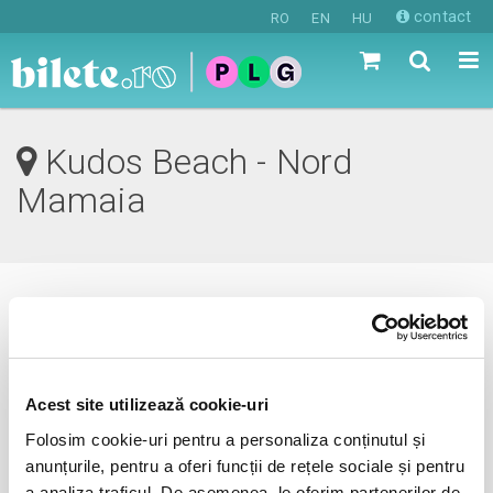
contact
RO
EN
HU
Kudos Beach - Nord
Mamaia
0 evenimente in viitorul apropiat
revino mai tarziu
Acest site utilizează cookie-uri
Folosim cookie-uri pentru a personaliza conținutul și
anunțurile, pentru a oferi funcții de rețele sociale și pentru
anunta-ma pe email cand apare urmatorul eveniment la
a analiza traficul. De asemenea, le oferim partenerilor de