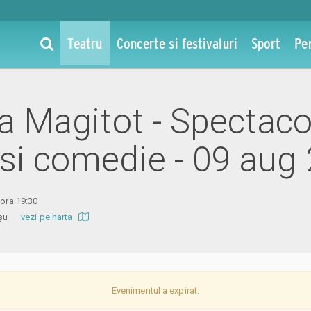
Teatru
Concerte si festivaluri
Sport
Pe
la Magitot - Spectaco
si comedie - 09 aug
 ora 19:30
 Roșu
vezi pe harta
Evenimentul a expirat.