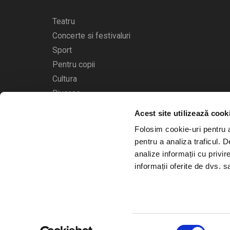
Teatru
Concerte si festivaluri
Sport
Pentru copii
Cultura
Diverse
Acest site utilizează cook
Calendarul evenimentelor
Folosim cookie-uri pentru a 
pentru a analiza traficul. 
analize informații cu privir
informații oferite de dvs. sa
© 2006 - 2026
Bilete.ro
Selecția
A.N.P.C.
O.D.R.