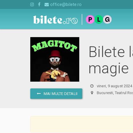
office@bilete.ro
Bilete 
magie 
vineri, 9 august 2024
Bucuresti, Teatrul
MAI MULTE DETALII