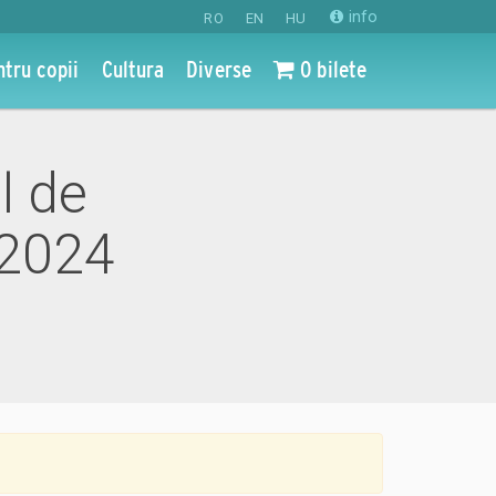
info
RO
EN
HU
ntru copii
Cultura
Diverse
0 bilete
l de
 2024