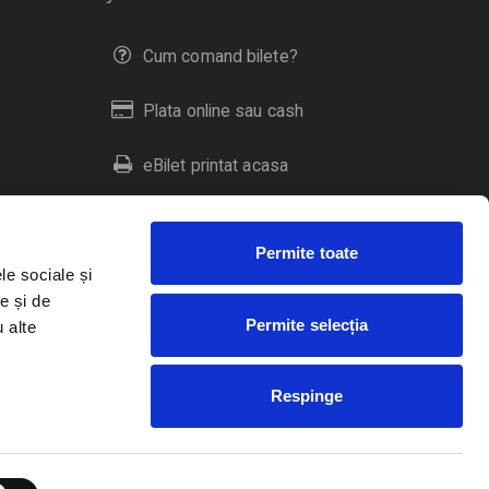
Cum comand bilete?
Plata online sau cash
eBilet printat acasa
Livrare prin curier
Permite toate
Returnare bilete
le sociale și
e și de
Permite selecția
u alte
Duplicare bilete
Respinge
RO
EN
HU