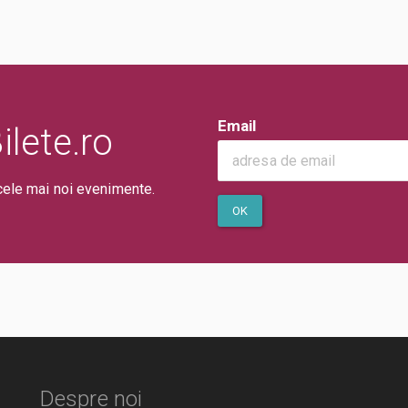
Email
lete.ro
cele mai noi evenimente.
OK
Despre noi