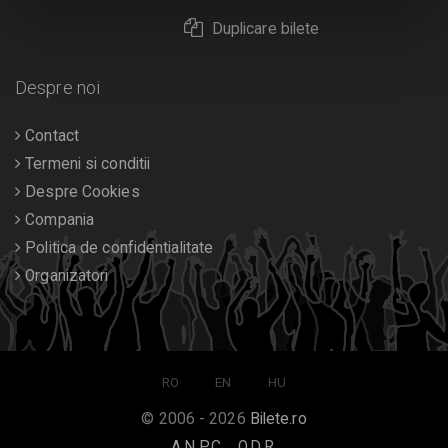
Duplicare bilete
Despre noi
Contact
Termeni si conditii
Despre Cookies
Compania
Politica de confidentialitate
Organizatori
RO
EN
HU
© 2006 - 2026
Bilete.ro
A.N.P.C.
O.D.R.