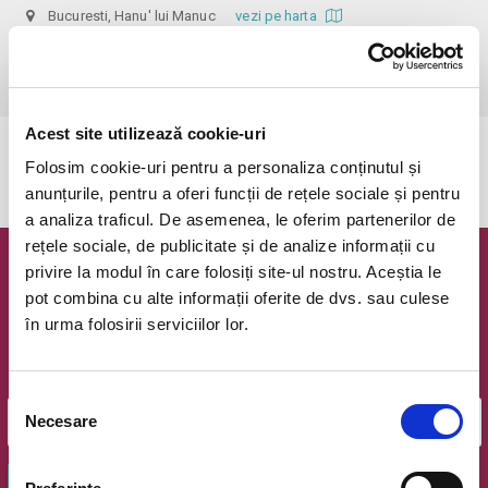
Bucuresti, Hanu' lui Manuc
vezi pe harta
 Pentru copiii cu vârsta de peste 1 an se achită bilet.

Se achită bilete atât pentru părinti cât și pentru copii.
Acest site utilizează cookie-uri
Evenimentul a expirat.
Folosim cookie-uri pentru a personaliza conținutul și
anunțurile, pentru a oferi funcții de rețele sociale și pentru
a analiza traficul. De asemenea, le oferim partenerilor de
rețele sociale, de publicitate și de analize informații cu
privire la modul în care folosiți site-ul nostru. Aceștia le
Newsletter @ Bilete.ro
pot combina cu alte informații oferite de dvs. sau culese
în urma folosirii serviciilor lor.
Oferte exclusive si o editie saptamanala cu cele mai noi
evenimente.
Email
Selecția
Necesare
consimțământului
OK