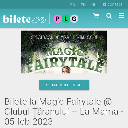
contact
RO
EN
HU
MAI MULTE DETALII
Bilete la Magic Fairytale @
Clubul Țăranului – La Mama -
05 feb 2023