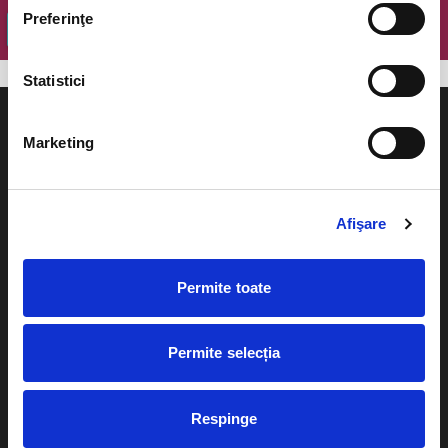
Preferinţe
OK
Statistici
Marketing
Evenimente
Ajutor
Afişare
Teatru
Cum comand bilete?
Concerte si
Permite toate
festivaluri
Plata online sau cash
Sport
Permite selecția
eBilet printat acasa
Pentru copii
Cultura
Livrare prin curier
Respinge
Diverse