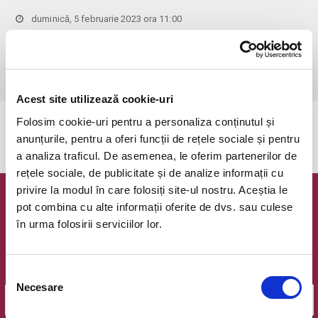
duminică, 5 februarie 2023 ora 11:00
Bucuresti, Clubul Taranului - La Mama
vezi pe harta
 Pentru copiii cu vârsta de peste 1 an se achită bilet.

Se achită bilete atât pentru părinti cât și pentru copii.
Acest site utilizează cookie-uri
Folosim cookie-uri pentru a personaliza conținutul și
Evenimentul a expirat.
anunțurile, pentru a oferi funcții de rețele sociale și pentru
a analiza traficul. De asemenea, le oferim partenerilor de
rețele sociale, de publicitate și de analize informații cu
privire la modul în care folosiți site-ul nostru. Aceștia le
Newsletter @ Bilete.ro
pot combina cu alte informații oferite de dvs. sau culese
în urma folosirii serviciilor lor.
Oferte exclusive si o editie saptamanala cu cele mai noi
evenimente.
Selecția
Email
Necesare
consimțământului