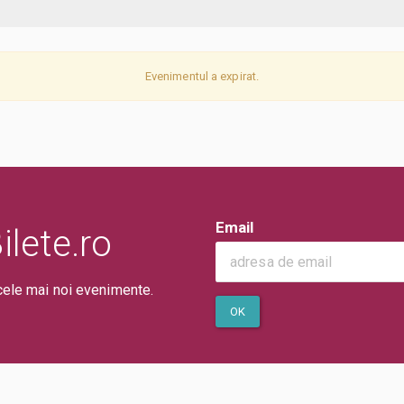
Evenimentul a expirat.
Email
lete.ro
cele mai noi evenimente.
OK