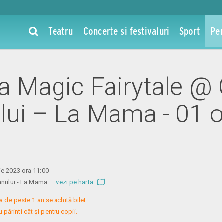
Teatru
Concerte si festivaluri
Sport
Pe
la Magic Fairytale @
lui – La Mama - 01 o
ie 2023 ora 11:00
aranului - La Mama
vezi pe harta
a de peste 1 an se achită bilet.

 părinti cât și pentru copii.