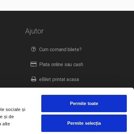
Ajutor
Cum comand bilete?
Plata online sau cash
eBilet printat acasa
Livrare prin curier
Permite toate
Returnare bilete
le sociale și
e și de
Permite selecția
u alte
Duplicare bilete