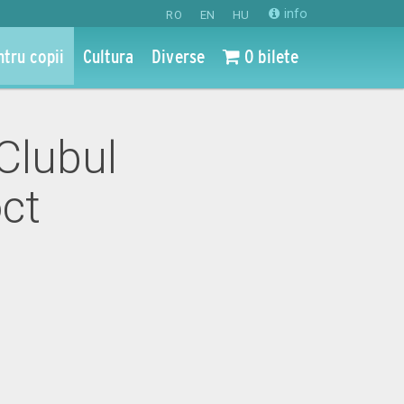
info
RO
EN
HU
ntru copii
Cultura
Diverse
0 bilete
 Clubul
ct