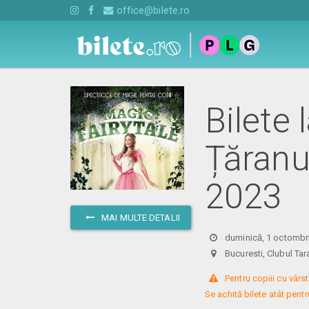
office@bilete.ro
Bilete 
Țăranu
2023
MAI MULTE DETALII
duminică, 1 octombr
Bucuresti, Clubul T
 Pentru copiii cu vârst
Se achită bilete atât pentru