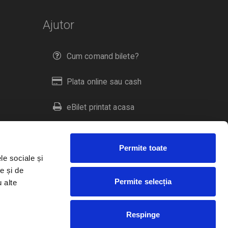
Ajutor
Cum comand bilete?
Plata online sau cash
eBilet printat acasa
Livrare prin curier
Permite toate
Returnare bilete
le sociale și
e și de
Permite selecția
u alte
Duplicare bilete
Respinge