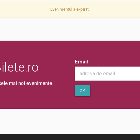
Evenimentul a expirat.
Email
lete.ro
cele mai noi evenimente.
OK