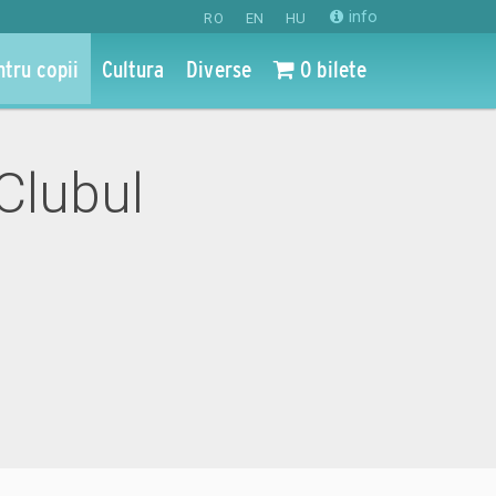
info
RO
EN
HU
ntru copii
Cultura
Diverse
0 bilete
 Clubul