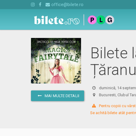
office@bilete.ro
Bilete 
Țăranu
duminică, 14 septem
Bucuresti, Clubul T
MAI MULTE DETALII
 Pentru copiii cu vârst
Se achită bilete atât pentru