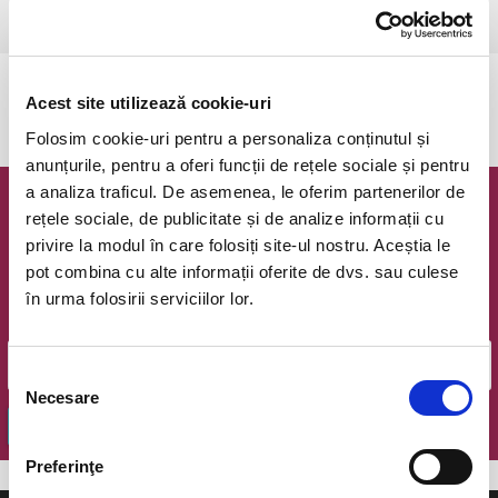
Bucuresti, Teatrul Amzei
vezi pe harta
Evenimentul a expirat.
Acest site utilizează cookie-uri
Folosim cookie-uri pentru a personaliza conținutul și
anunțurile, pentru a oferi funcții de rețele sociale și pentru
a analiza traficul. De asemenea, le oferim partenerilor de
Newsletter @ Bilete.ro
rețele sociale, de publicitate și de analize informații cu
privire la modul în care folosiți site-ul nostru. Aceștia le
Oferte exclusive si o editie saptamanala cu cele mai noi
pot combina cu alte informații oferite de dvs. sau culese
evenimente.
în urma folosirii serviciilor lor.
Email
Selecția
Necesare
consimțământului
OK
Preferinţe