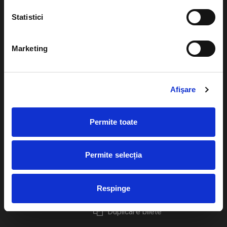
Statistici
Marketing
Evenimente
Ajutor
Teatru
Cum comand bilete?
Afişare
Concerte si
festivaluri
Plata online sau cash
Permite toate
Sport
eBilet printat acasa
Pentru copii
Cultura
Permite selecția
Livrare prin curier
Diverse
Calendar
Returnare bilete
Respinge
Duplicare bilete