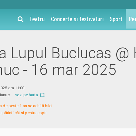
Teatru
Concerte si festivaluri
Sport
Pe
 la Lupul Buclucas @
nuc - 16 mar 2025
2025 ora 11:00
ui Manuc
vezi pe harta
a de peste 1 an se achită bilet.

 părinti cât și pentru copii.