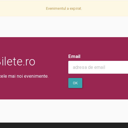
Evenimentul a expirat.
Email
lete.ro
cele mai noi evenimente.
OK