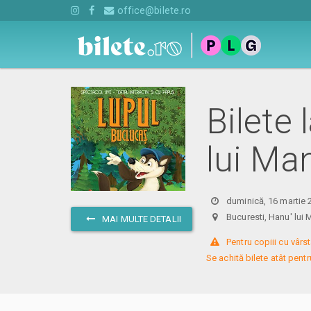
office@bilete.ro
Bilete
lui Ma
duminică, 16 martie 
Bucuresti, Hanu' l
MAI MULTE DETALII
 Pentru copiii cu vârst
Se achită bilete atât pentru