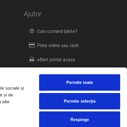
Ajutor
Cum comand bilete?
Plata online sau cash
eBilet printat acasa
Livrare prin curier
Permite toate
Returnare bilete
le sociale și
e și de
Permite selecția
u alte
Duplicare bilete
Respinge