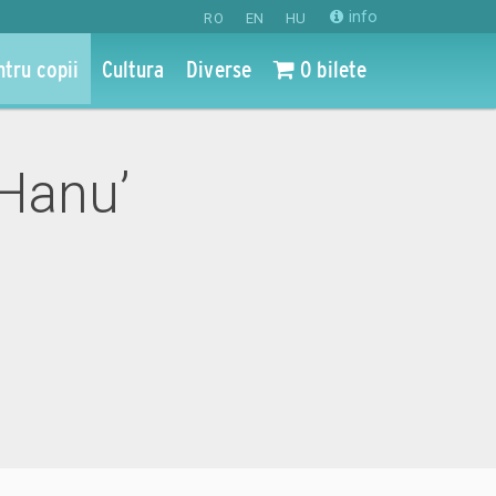
info
RO
EN
HU
ntru copii
Cultura
Diverse
0 bilete
 Hanu’