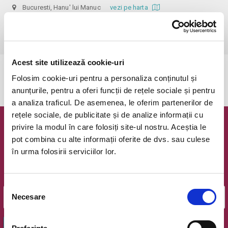
Bucuresti, Hanu' lui Manuc
vezi pe harta
 Pentru copiii cu vârsta de peste 1 an se achită bilet.

Se achită bilete atât pentru părinti cât și pentru copii.
Acest site utilizează cookie-uri
Evenimentul a expirat.
Folosim cookie-uri pentru a personaliza conținutul și
anunțurile, pentru a oferi funcții de rețele sociale și pentru
a analiza traficul. De asemenea, le oferim partenerilor de
rețele sociale, de publicitate și de analize informații cu
privire la modul în care folosiți site-ul nostru. Aceștia le
Newsletter @ Bilete.ro
pot combina cu alte informații oferite de dvs. sau culese
în urma folosirii serviciilor lor.
Oferte exclusive si o editie saptamanala cu cele mai noi
evenimente.
Email
Selecția
Necesare
consimțământului
OK