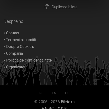
Duplicare bilete
Despre noi
Contact
Termeni si conditii
Despre Cookies
Compania
Politica de confidentialitate
Organizatori
RO
EN
HU
© 2006 - 2026
Bilete.ro
A.N.P.C.
O.D.R.