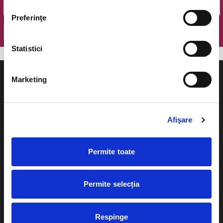
Preferinţe
OK
Statistici
Marketing
Evenimente
Ajutor
Afişare
Teatru
Cum comand bilete?
Permite toate
Concerte si
festivaluri
Plata online sau cash
Sport
Permite selecția
eBilet printat acasa
Pentru copii
Cultura
Respinge
Livrare prin curier