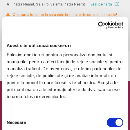
Piatra Neamt, Sala Polivalenta Piatra Neamt
vezi pe harta
 Ocuparea locurilor in sala este in functie de sosirea la locatie!

recomandare vârstă: 12+

Informații: 0752149735

Biletele cu reducere se pot achiziționa doar la Agenția teatrală, pe baza 
documentelor justificative: carnet de elev/student, cupon de pensie.
Acest site utilizează cookie-uri
Folosim cookie-uri pentru a personaliza conținutul și
anunțurile, pentru a oferi funcții de rețele sociale și pentru
Evenimentul a expirat.
a analiza traficul. De asemenea, le oferim partenerilor de
rețele sociale, de publicitate și de analize informații cu
privire la modul în care folosiți site-ul nostru. Aceștia le
pot combina cu alte informații oferite de dvs. sau culese
Newsletter @ Bilete.ro
în urma folosirii serviciilor lor.
Oferte exclusive si o editie saptamanala cu cele mai noi
evenimente.
Selecția
Email
Necesare
consimțământului