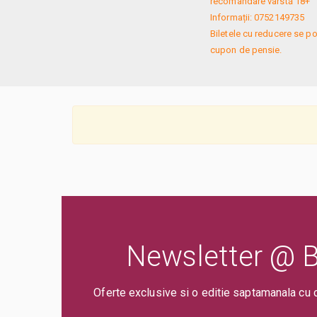
recomandare vârstă 18+

Informații: 0752149735

Biletele cu reducere se po
cupon de pensie.
Newsletter @ Bi
Oferte exclusive si o editie saptamanala cu 