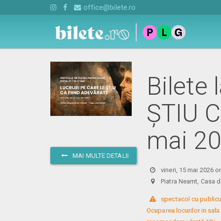
office@bilete.ro
Bilete
ȘTIU C
mai 2
MAI MULTE DETALII
vineri, 15 mai 2026 o
Piatra Neamt, Casa 
 spectacol cu publicu
Ocuparea locurilor in sala 