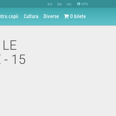
info
RO
EN
HU
ntru copii
Cultura
Diverse
0 bilete
 LE
- 15