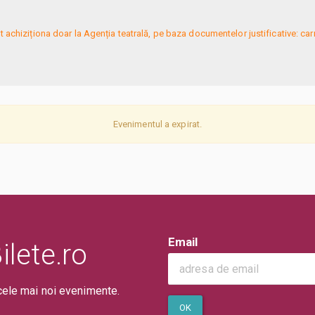
t achiziționa doar la Agenția teatrală, pe baza documentelor justificative: car
Evenimentul a expirat.
Email
lete.ro
cele mai noi evenimente.
OK