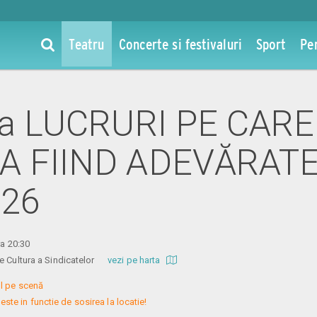
Teatru
Concerte si festivaluri
Sport
Pe
 la LUCRURI PE CARE
A FIIND ADEVĂRATE 
026
ra 20:30
de Cultura a Sindicatelor
vezi pe harta
l pe scenă

este in functie de sosirea la locatie!
