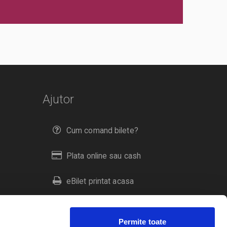
Ajutor
Cum comand bilete?
Plata online sau cash
eBilet printat acasa
Livrare prin curier
Permite toate