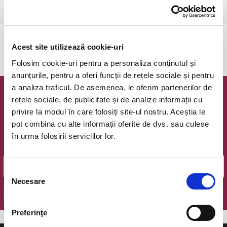
Bucuresti, Naive
vezi pe harta
Evenimentul a expirat.
Acest site utilizează cookie-uri
Folosim cookie-uri pentru a personaliza conținutul și
anunțurile, pentru a oferi funcții de rețele sociale și pentru
a analiza traficul. De asemenea, le oferim partenerilor de
Newsletter @ Bilete.ro
rețele sociale, de publicitate și de analize informații cu
privire la modul în care folosiți site-ul nostru. Aceștia le
Oferte exclusive si o editie saptamanala cu cele mai noi
pot combina cu alte informații oferite de dvs. sau culese
evenimente.
în urma folosirii serviciilor lor.
Email
Selecția
Necesare
consimțământului
OK
Preferinţe