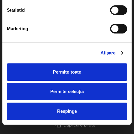
Statistici
Marketing
Evenimente
Ajutor
Teatru
Cum comand bilete?
Afişare
Concerte si
festivaluri
Plata online sau cash
Permite toate
Sport
eBilet printat acasa
Pentru copii
Cultura
Permite selecția
Livrare prin curier
Diverse
Calendar
Returnare bilete
Respinge
Duplicare bilete